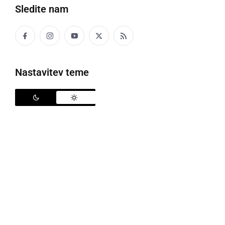
Sledite nam
Nastavitev teme
Jelko Kacin
O aktualnem stanju glede bolezni COVID-19 sta v
petek na novinarski konferenci spregovorila
Metoda
Dodič Fikfak
, predstojnica Kliničnega inštituta za
medicino dela, prometa in športa, in vladni govorec
Jelko Kacin
.
V četrtek je bilo testiranih 3.645, pozitivnih je bilo 192