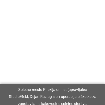
Prlekija-on.net je največji in najbolje obiskan spletni medij v
Prlekiji.
Vpisan je v razvid medijev, ki ga vodi Ministrstvo za kulturo
Republike Slovenije, pod zaporedno številko 1529.
Glavni in odgovorni urednik:
Spletno mesto Prlekija-on.net (upravljalec
Dejan Razlag
StudioEfekt, Dejan Razlag s.p.) uporablja piškotke za
info@prlekija-on.net
zagotavljanje kakovostne spletne storitve,