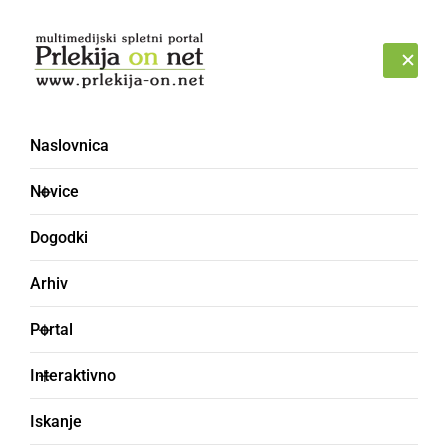
Prijava
PETEK, 7. AVGUST 2026
Naslovnica
Novice
Dogodki
Arhiv
SLOVENIJA
Portal
Aktivnih okužb precej
Interaktivno
več kot spomladi; zakaj
Iskanje
ni razglašena epidemija?