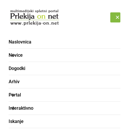
Prijava
PETEK, 7. AVGUST 2026
Naslovnica
CIRKL
Novice
Dogodki
Arhiv
Portal
Interaktivno
Iskanje
šestilo