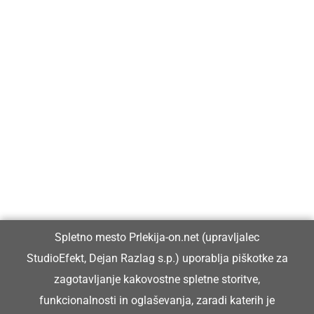
Prlekija-on.net je največji in najbolje obiskan spletni medij v
Prlekiji.
Vpisan je v razvid medijev, ki ga vodi Ministrstvo za kulturo
Republike Slovenije, pod zaporedno številko 1529.
Glavni in odgovorni urednik:
Spletno mesto Prlekija-on.net (upravljalec
Dejan Razlag
StudioEfekt, Dejan Razlag s.p.) uporablja piškotke za
info@prlekija-on.net
zagotavljanje kakovostne spletne storitve,
funkcionalnosti in oglaševanja, zaradi katerih je