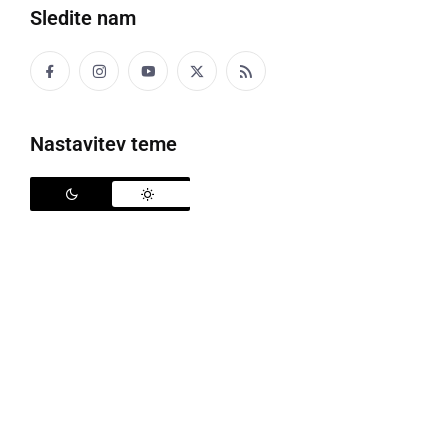
Sledite nam
CECATI
sesati
Nastavitev teme
Tele je začelo cecati.
CECEK (CECKI)
sesek
To je provi cecek!