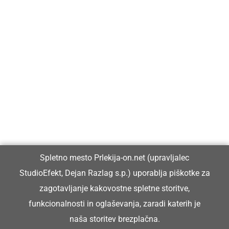
Prlekija-on.net je največji in najbolje obiskan spletni medij v
Prlekiji.
Vpisan je v razvid medijev, ki ga vodi Ministrstvo za kulturo
Republike Slovenije, pod zaporedno številko 1529.
Glavni in odgovorni urednik:
Spletno mesto Prlekija-on.net (upravljalec
Dejan Razlag
StudioEfekt, Dejan Razlag s.p.) uporablja piškotke za
info@prlekija-on.net
zagotavljanje kakovostne spletne storitve,
funkcionalnosti in oglaševanja, zaradi katerih je
naša storitev brezplačna.