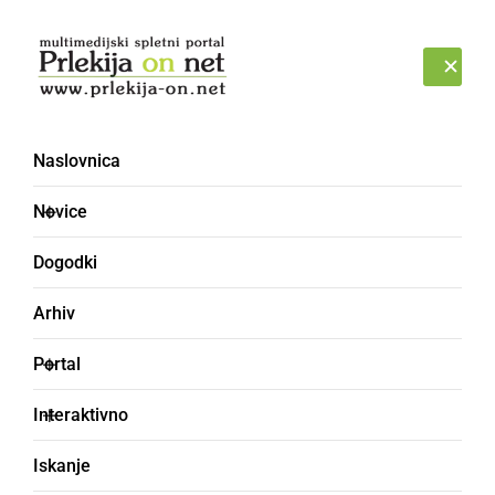
Prijava
PETEK, 7. AVGUST 2026
Naslovnica
CIMPLET
Novice
Dogodki
Arhiv
Portal
Interaktivno
Iskanje
lončeni pekač