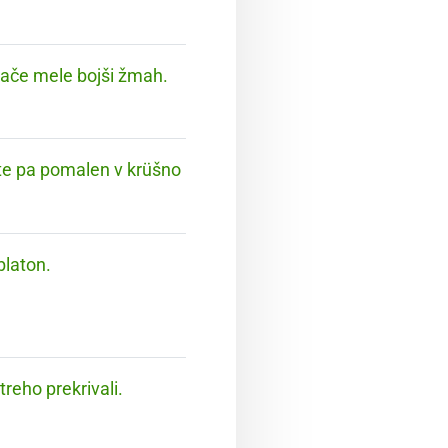
gače mele bojši žmah.
te pa pomalen v krüšno
blaton.
eho prekrivali.