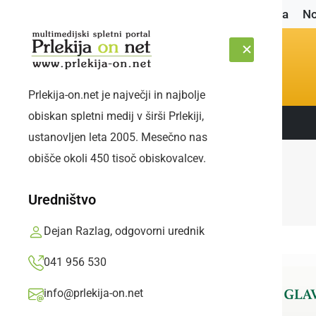
Naslovnica
No
Prlekija-on.net je največji in najbolje
obiskan spletni medij v širši Prlekiji,
Sledite nam:
SOBOTA, 8. AVGUST 2026
ustanovljen leta 2005. Mesečno nas
obišče okoli 450 tisoč obiskovalcev.
Uredništvo
Dejan Razlag, odgovorni urednik
041 956 530
info@prlekija-on.net