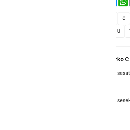
Vse
A
B
C
S
Š
T
U
Več besed na črko C
CECATI
sesat
CECEK
sese
(CECKI)