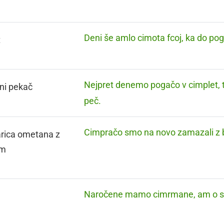
Deni še amlo cimota fcoj, ka do po
t
Nejpret denemo pogačo v cimplet, 
ni pekač
peč.
Cimpračo smo na novo zamazali z 
rica ometana z
om
Naročene mamo cimrmane, am o str