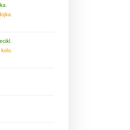
aka.
dojka.
ecikl.
 kolo.