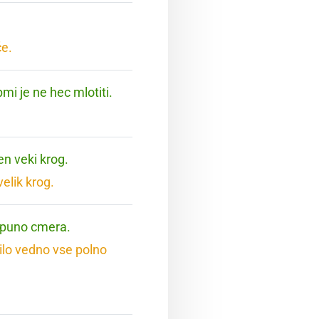
če.
mi je ne hec mlotiti.
en veki krog.
velik krog.
r puno cmera.
ilo vedno vse polno