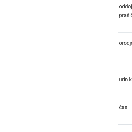
CECOTJAK
oddoj
praši
CEJAK,
orodj
CEJAG
CEJNGAR
urin 
CEJT
čas