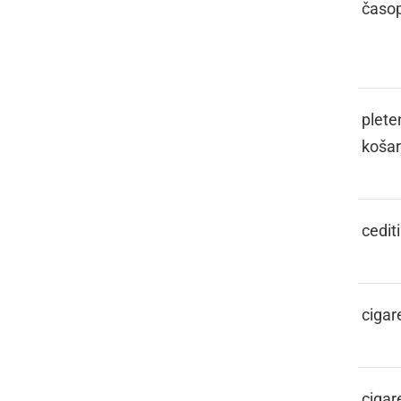
CEJTINGE,
časop
CEJTNGE
CEKAR
plete
koša
CIDITI SE
cediti
CIGARETL
cigar
CIGARETL
cigar