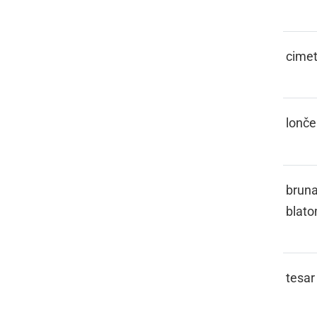
CIMOT
cime
CIMPLET
lonče
CIMPRAČA
bruna
blat
CIMRMAN
tesar