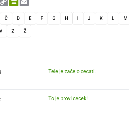
Link
Č
D
E
F
G
H
I
J
K
L
M
V
Z
Ž
Tele je začelo cecati.
i
To je provi cecek!
k