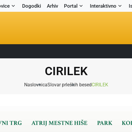
vice
Dogodki
Arhiv
Portal
Interaktivno
I
CIRILEK
Naslovnica
Slovar prleških besed
CIRILEK