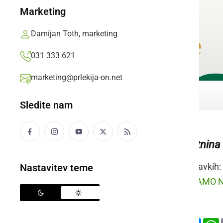
Marketing
Damijan Toth, marketing
031 333 621
marketing@prlekija-on.net
Sledite nam
pritlikava perutnina
Raba besede v stavkih:
Nastavitev teme
prleško:
Mi PA MAMO NE
slovensko:
Deli
Facebook
X
Mess