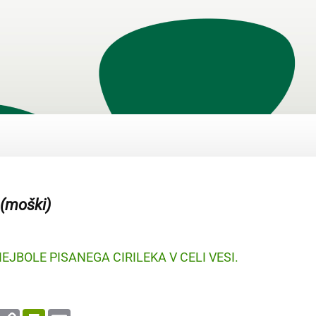
 (moški)
JBOLE PISANEGA CIRILEKA V CELI VESI.
enger
WhatsApp
Copy
PrintFriendly
Email