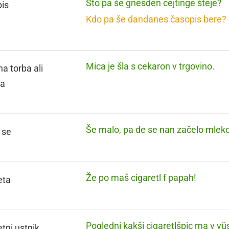
Što pa še gnesden cejtinge šteje?
is
Kdo pa še dandanes časopis bere?
Mica je šla s cekaron v trgovino.
na torba ali
ra
Še malo, pa de se nan začelo mleko
 se
Že po maš cigaretl f papah!
eta
Pogledni kakši cigaretlšpic ma v vü
etni ustnik