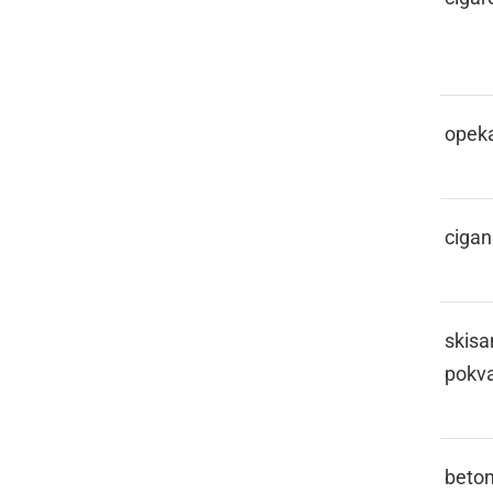
ŠPIC
CIGEL
opek
CIGONI
cigan
CIKJENO
skisa
pokva
CIMENT
beton