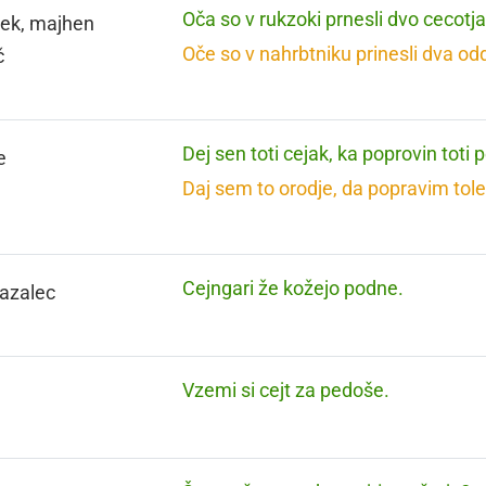
Oča so v rukzoki prnesli dvo cecotj
ek, majhen
Oče so v nahrbtniku prinesli dva od
č
Dej sen toti cejak, ka poprovin toti p
e
Daj sem to orodje, da popravim tole
Cejngari že kožejo podne.
kazalec
Vzemi si cejt za pedoše.