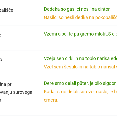
Dedeka so gasilci nesli na cintor.
ališče
Gasilci so nesli dedka na pokopališ
Vzemi cipe, te pa gremo mlotit.S cip
c
Vzeja sen cirkl in na toblo narisa ed
lo
Vzel sem šestilo in na tablo narisal 
Dere smo delali püter, je bilo sigdo
ina pri
Kadar smo delali surovo maslo, je b
ovanju surovega
a
cmera.