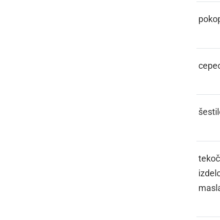
CINTOR
pokop
CIPE
cepe
CIRKL
šesti
CMER
tekoč
izdel
masl