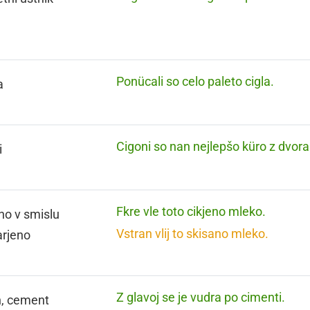
Ponücali so celo paleto cigla.
a
Cigoni so nan nejlepšo küro z dvora
i
Fkre vle toto cikjeno mleko.
no v smislu
Vstran vlij to skisano mleko.
rjeno
Z glavoj se je vudra po cimenti.
, cement