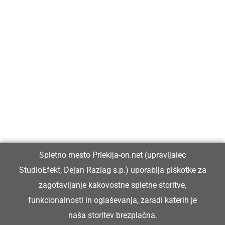
Prlekija-on.net je največji in najbolje obiskan spletni medij v
Prlekiji.
Vpisan je v razvid medijev, ki ga vodi Ministrstvo za kulturo
Republike Slovenije, pod zaporedno številko 1529.
Glavni in odgovorni urednik:
Spletno mesto Prlekija-on.net (upravljalec
Dejan Razlag
StudioEfekt, Dejan Razlag s.p.) uporablja piškotke za
info@prlekija-on.net
zagotavljanje kakovostne spletne storitve,
funkcionalnosti in oglaševanja, zaradi katerih je
naša storitev brezplačna.