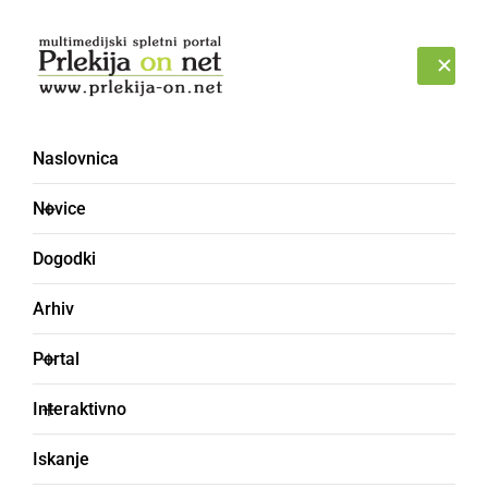
Prijava
PETEK, 7. AVGUST 2026
Naslovnica
cuboks
Novice
Dogodki
Arhiv
Portal
Interaktivno
Iskanje
priloga