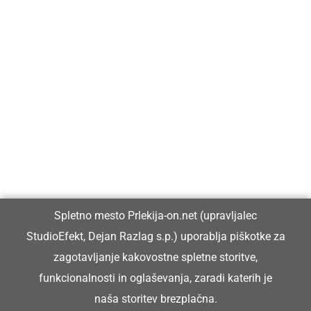
Prlekija-on.net je največji in najbolje obiskan spletni medij v
Prlekiji.
Vpisan je v razvid medijev, ki ga vodi Ministrstvo za kulturo
Republike Slovenije, pod zaporedno številko 1529.
Glavni in odgovorni urednik:
Spletno mesto Prlekija-on.net (upravljalec
Dejan Razlag
StudioEfekt, Dejan Razlag s.p.) uporablja piškotke za
info@prlekija-on.net
zagotavljanje kakovostne spletne storitve,
funkcionalnosti in oglaševanja, zaradi katerih je
naša storitev brezplačna.