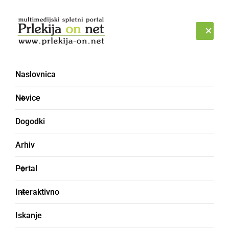
Prijava
PETEK, 7. AVGUST 2026
Naslovnica
CECEK (CECKI)
Novice
Dogodki
Arhiv
Portal
Interaktivno
Iskanje
sesek