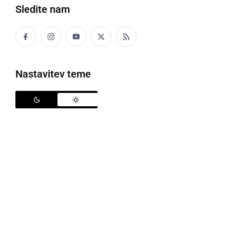
Sledite nam
sesati
Tele je začelo cecati.
Nastavitev teme
CECOTJAK
oddojek, majhen prašič
Oča so v rukzoki prnesli dvo cecotjaka.
Oče so v nahrbtniku prinesli dva oddojka.
CEJAK, CEJAG