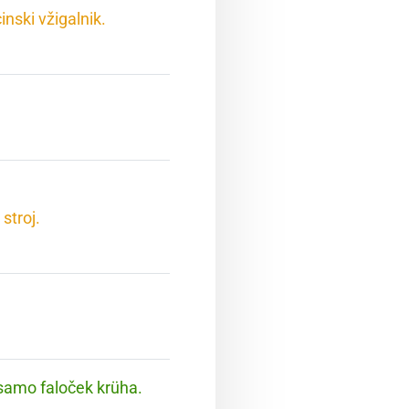
nski vžigalnik.
stroj.
 samo faloček krüha.