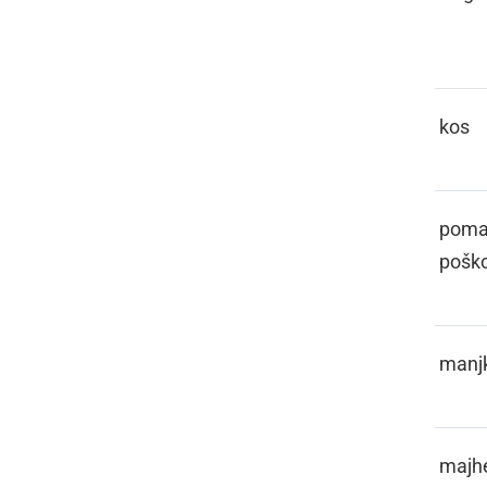
FAJERCAJG
FALAT
kos
FALIČNO
poman
pošk
FALITI
manjk
FALOČEK
majh