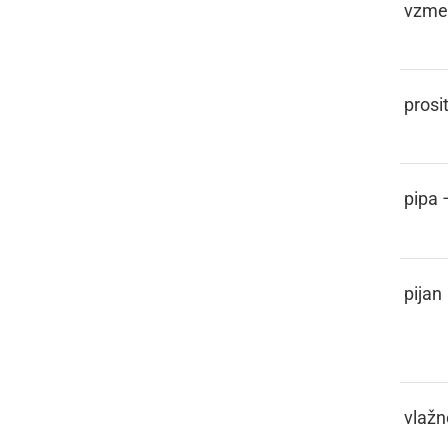
FEDRA
vzme
FEHTATI
prosit
FEJFA
pipa 
FEJHTEN,
pijan
FAJHTEN
FEJHTNO
vlažn