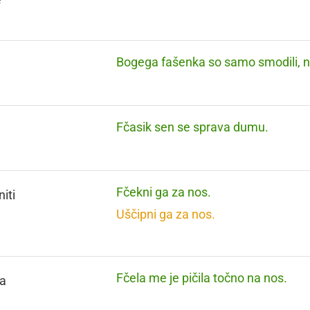
Bogega fašenka so samo smodili, na
Fčasik sen se sprava dumu.
Fčekni ga za nos.
iti
Uščipni ga za nos.
Fčela me je pičila točno na nos.
a