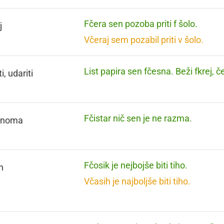
Fčera sen pozoba priti f šolo.
j
Včeraj sem pozabil priti v šolo.
List papira sen fčesna. Beži fkrej, č
i, udariti
Fčistar nič sen je ne razma.
lnoma
Fčosik je nejbojše biti tiho.
h
Včasih je najboljše biti tiho.