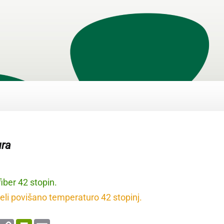
ura
iber 42 stopin.
li povišano temperaturo 42 stopinj.
enger
WhatsApp
Copy
PrintFriendly
Email