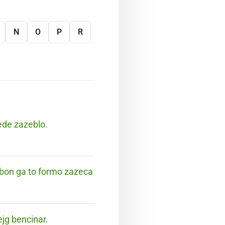
N
O
P
R
nede zazeblo.
e bon ga to formo zazeca
ejg bencinar.