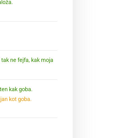
aloža.
 tak ne fejfa, kak moja
hten kak goba.
jan kot goba.