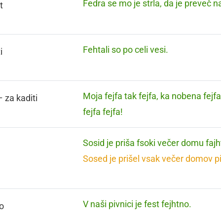
Fedra se mo je strla, da je preveč n
t
Fehtali so po celi vesi.
i
Moja fejfa tak fejfa, ka nobena fejfa
– za kaditi
fejfa fejfa!
Sosid je priša fsoki večer domu faj
Sosed je prišel vsak večer domov pi
V naši pivnici je fest fejhtno.
o