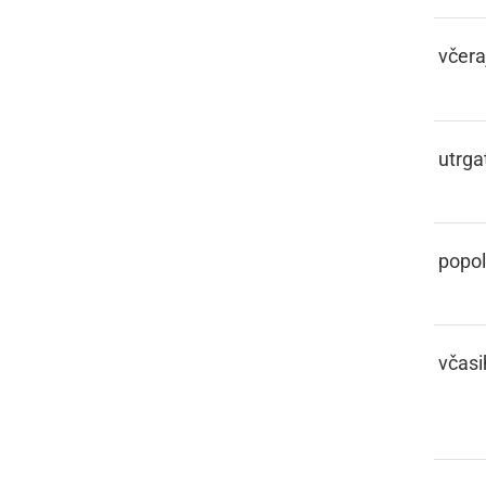
FČERA
včera
FČESNOTI
utrgat
FČISTAR
popo
FČOSIK,
včasi
FČOSIH