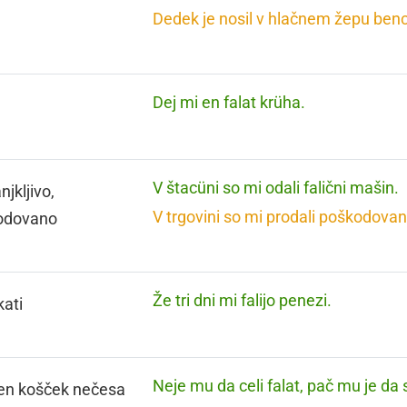
Dedek je nosil v hlačnem žepu benci
Dej mi en falat krüha.
V štacüni so mi odali falični mašin.
jkljivo,
V trgovini so mi prodali poškodovan 
odovano
Že tri dni mi falijo penezi.
ati
Neje mu da celi falat, pač mu je da
en košček nečesa