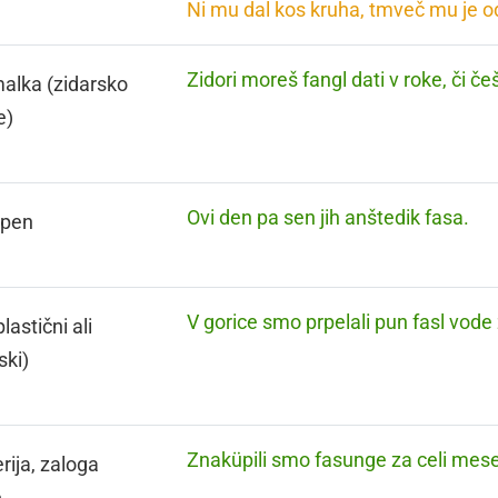
Ni mu dal kos kruha, tmveč mu je 
Zidori moreš fangl dati v roke, či č
alka (zidarsko
e)
Ovi den pa sen jih anštedik fasa.
tepen
V gorice smo prpelali pun fasl vode 
lastični ali
ski)
Znaküpili smo fasunge za celi mes
rija, zaloga
e