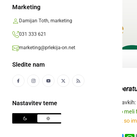
Marketing
Damijan Toth, marketing
031 333 621
marketing@prlekija-on.net
Sledite nam
povišana temperat
Raba besede v stavkih:
Nastavitev teme
prleško:
Dedek so meli f
slovensko:
Dedek so ime
Deli
Facebook
X
Mess