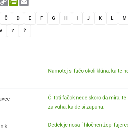
Link
Č
D
E
F
G
H
I
J
K
L
M
V
Z
Ž
Namotej si fačo okoli klüna, ka te 
Či toti fačok nede skoro da mira, t
avec
za vüha, ka de si zapuna.
Dedek je nosa f hločnen žepi fajerc
lnik