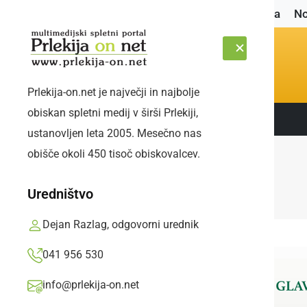
Naslovnica
No
Prlekija-on.net je največji in najbolje
obiskan spletni medij v širši Prlekiji,
Sledite nam:
PETEK, 7. AVGUST 2026
ustanovljen leta 2005. Mesečno nas
obišče okoli 450 tisoč obiskovalcev.
Uredništvo
Dejan Razlag, odgovorni urednik
041 956 530
info@prlekija-on.net