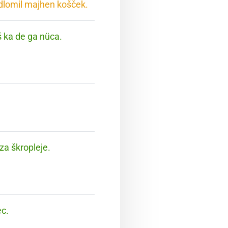
odlomil majhen košček.
eš ka de ga nüca.
za škropleje.
ec.