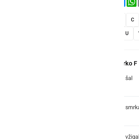
Vse
A
B
C
S
Š
T
U
Več besed na črko F
FAČA
šal
FAČOK
smrk
FAJERCEJG,
vžiga