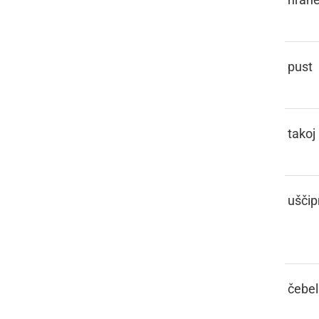
FAŠENK
pust
FČASIK
takoj
FČEKNOTI,
uščipn
FČEKNITI
FČELA
čebel