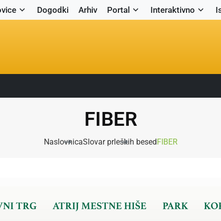
vice
Dogodki
Arhiv
Portal
Interaktivno
I
FIBER
Naslovnica
Slovar prleških besed
FIBER