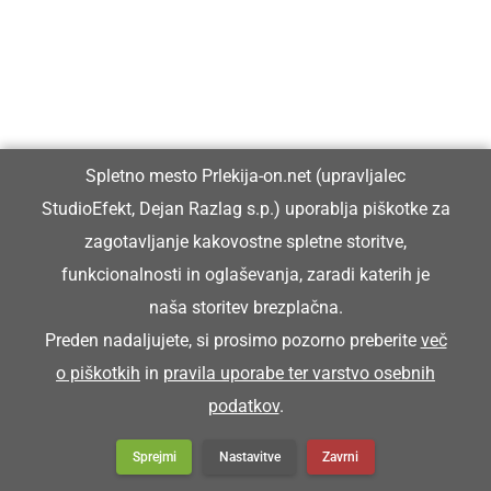
prevoznik
Naprosili smo si foringoša.
Spletno mesto Prlekija-on.net (upravljalec
StudioEfekt, Dejan Razlag s.p.) uporablja piškotke za
FORINGOŠ
zagotavljanje kakovostne spletne storitve,
funkcionalnosti in oglaševanja, zaradi katerih je
furman, vozar, voznik
naša storitev brezplačna.
Preden nadaljujete, si prosimo pozorno preberite
več
o piškotkih
in
pravila uporabe ter varstvo osebnih
Dere smo pelali vino v Marprog, te so oča vzeli
podatkov
.
gor nejbojše foringoše z nejhitrešimi kuji.
Ko smo peljali vino v Maribor, so oče najeli
Sprejmi
Nastavitve
Zavrni
najboljše furmane z najhitrejšimi konji.