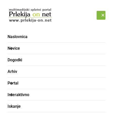
Prijava
NEDELJA, 9. AVGUST 2026
Naslovnica
FORBA
Novice
Dogodki
Arhiv
Portal
Interaktivno
Iskanje
barva