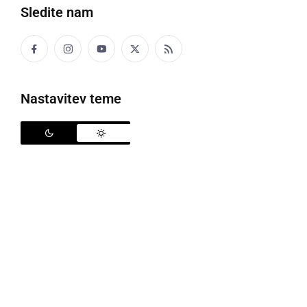
Sledite nam
šal
Namotej si fačo okoli klüna, ka te nede zazeblo.
Nastavitev teme
FAČOK
smrkavec
Či toti fačok nede skoro da mira, te bon ga to
formo zazeca za vüha, ka de si zapuna.
FAJERCEJG, FAJERCAJG