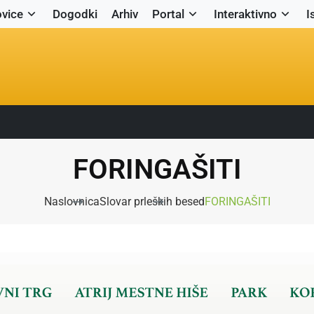
vice
Dogodki
Arhiv
Portal
Interaktivno
I
FORINGAŠITI
Naslovnica
Slovar prleških besed
FORINGAŠITI