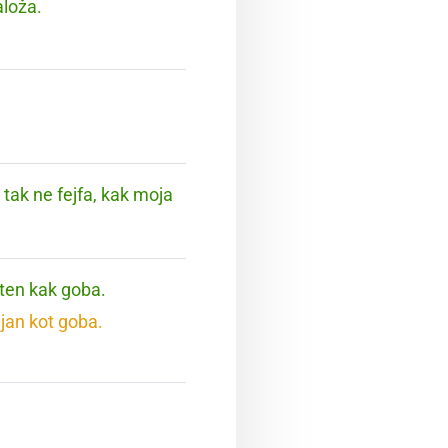
aloža.
 tak ne fejfa, kak moja
hten kak goba.
jan kot goba.