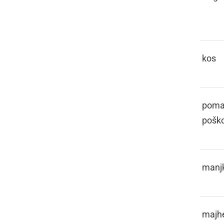
FAJERCAJG
FALAT
kos
FALIČNO
poman
pošk
FALITI
manjk
FALOČEK
majh