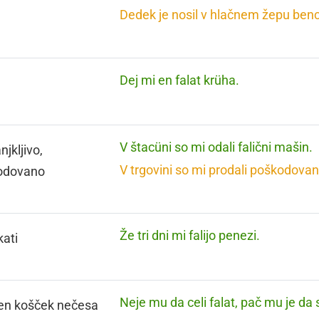
Dedek je nosil v hlačnem žepu benci
Dej mi en falat krüha.
V štacüni so mi odali falični mašin.
jkljivo,
V trgovini so mi prodali poškodovan 
odovano
Že tri dni mi falijo penezi.
ati
Neje mu da celi falat, pač mu je da
en košček nečesa