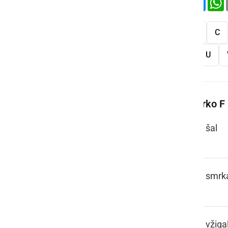
Vse
A
B
C
S
Š
T
U
Več besed na črko F
FAČA
šal
FAČOK
smrk
FAJERCEJG,
vžiga