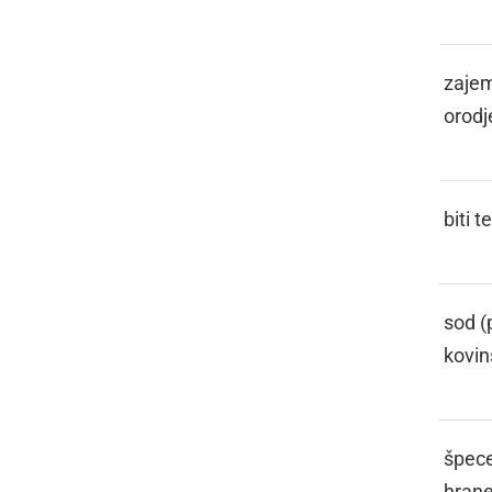
FANGL
zajem
orodj
FASATI
biti 
FASL
sod (p
kovin
FASONGA
špece
hran