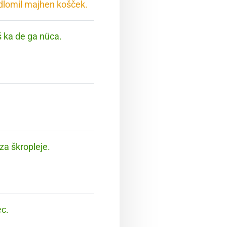
odlomil majhen košček.
eš ka de ga nüca.
za škropleje.
ec.