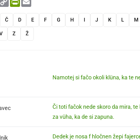
Link
Č
D
E
F
G
H
I
J
K
L
M
V
Z
Ž
Namotej si fačo okoli klüna, ka te 
Či toti fačok nede skoro da mira, t
avec
za vüha, ka de si zapuna.
Dedek je nosa f hločnen žepi fajerc
lnik