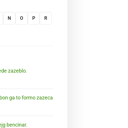
N
O
P
R
nede zazeblo.
e bon ga to formo zazeca
ejg bencinar.