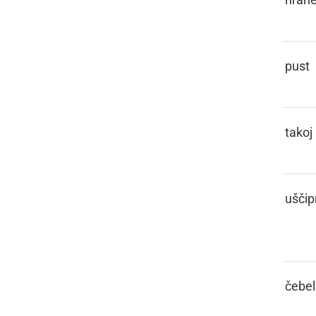
FAŠENK
pust
FČASIK
takoj
FČEKNOTI,
uščipn
FČEKNITI
FČELA
čebel