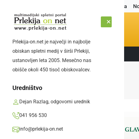
Naslovnica
No
Prlekija-on.net je največji in najbolje
obiskan spletni medij v širši Prlekiji,
Sledite nam:
NEDELJA, 9. AVGUST 2026
ustanovljen leta 2005. Mesečno nas
obišče okoli 450 tisoč obiskovalcev.
Uredništvo
Dejan Razlag, odgovorni urednik
041 956 530
info@prlekija-on.net