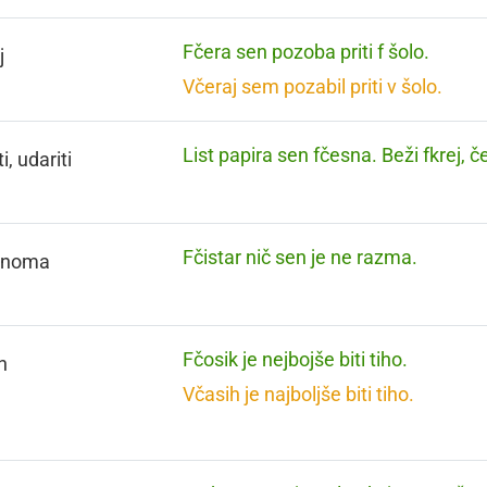
Fčera sen pozoba priti f šolo.
j
Včeraj sem pozabil priti v šolo.
List papira sen fčesna. Beži fkrej, č
i, udariti
Fčistar nič sen je ne razma.
lnoma
Fčosik je nejbojše biti tiho.
h
Včasih je najboljše biti tiho.