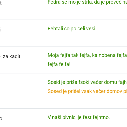
Fedra se mo je strla, da je preveč n
t
Fehtali so po celi vesi.
i
Moja fejfa tak fejfa, ka nobena fejfa
– za kaditi
fejfa fejfa!
Sosid je priša fsoki večer domu faj
Sosed je prišel vsak večer domov pi
V naši pivnici je fest fejhtno.
o