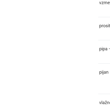
FEDRA
vzme
FEHTATI
prosit
FEJFA
pipa 
FEJHTEN,
pijan
FAJHTEN
FEJHTNO
vlažn