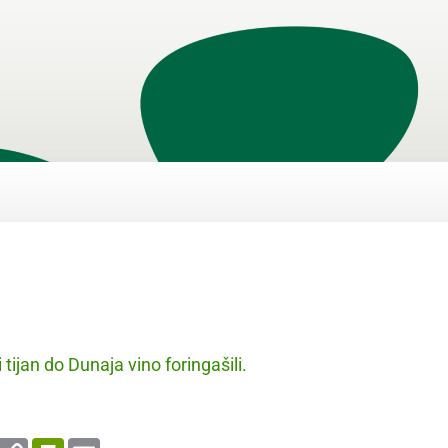
tijan do Dunaja vino foringašili.
enger
WhatsApp
Copy
PrintFriendly
Email