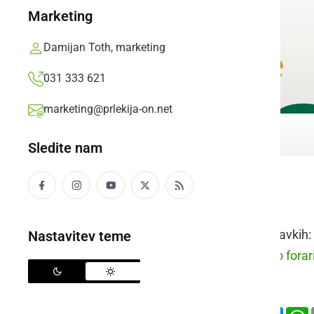
Marketing
Damijan Toth, marketing
031 333 621
marketing@prlekija-on.net
Sledite nam
vršiti prevoz
Raba besede v stavkih:
Nastavitev teme
prleško:
Negda so forari 
slovensko:
Deli
Facebook
X
Mess