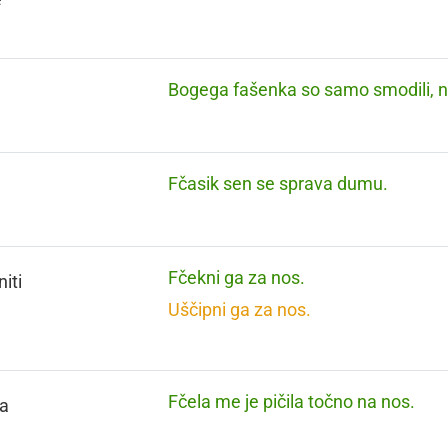
Bogega fašenka so samo smodili, na
Fčasik sen se sprava dumu.
Fčekni ga za nos.
iti
Uščipni ga za nos.
Fčela me je pičila točno na nos.
a