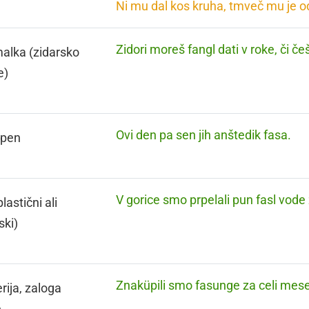
Ni mu dal kos kruha, tmveč mu je 
Zidori moreš fangl dati v roke, či č
alka (zidarsko
e)
Ovi den pa sen jih anštedik fasa.
tepen
V gorice smo prpelali pun fasl vode 
lastični ali
ski)
Znaküpili smo fasunge za celi mes
rija, zaloga
e