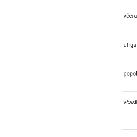
FČERA
včera
FČESNOTI
utrgat
FČISTAR
popo
FČOSIK,
včasi
FČOSIH