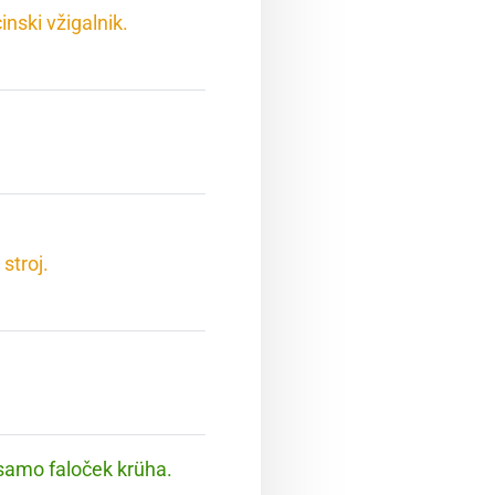
nski vžigalnik.
stroj.
 samo faloček krüha.