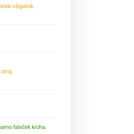
nski vžigalnik.
stroj.
 samo faloček krüha.