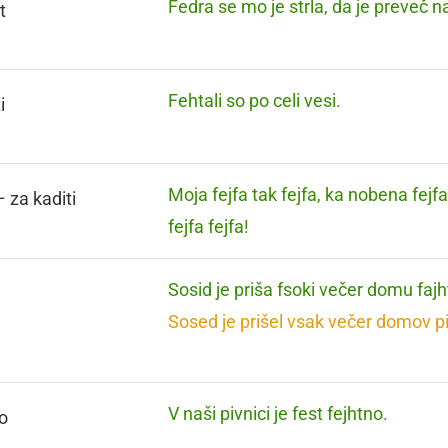
Fedra se mo je strla, da je preveč n
t
Fehtali so po celi vesi.
i
Moja fejfa tak fejfa, ka nobena fejfa
– za kaditi
fejfa fejfa!
Sosid je priša fsoki večer domu faj
Sosed je prišel vsak večer domov pi
V naši pivnici je fest fejhtno.
o