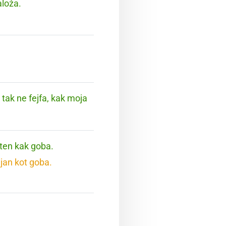
aloža.
 tak ne fejfa, kak moja
hten kak goba.
jan kot goba.