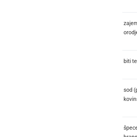
FANGL
zajem
orodj
FASATI
biti 
FASL
sod (p
kovin
FASONGA
špece
hran