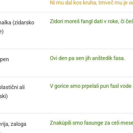
Ni mu dal kos kruha, tmveč mu je 
Zidori moreš fangl dati v roke, či č
alka (zidarsko
e)
Ovi den pa sen jih anštedik fasa.
tepen
V gorice smo prpelali pun fasl vode 
lastični ali
ski)
Znaküpili smo fasunge za celi mes
rija, zaloga
e