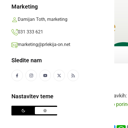
Marketing
Damijan Toth, marketing
031 333 621
marketing@prlekija-on.net
Sledite nam
podkapnica
Raba besede v stavkih:
Nastavitev teme
prleško:
Kola smo porino
slovensko:
Deli
Facebook
X
Mess