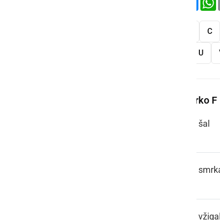
Vse
A
B
C
S
Š
T
U
Več besed na črko F
FAČA
šal
FAČOK
smrk
FAJERCEJG,
vžiga