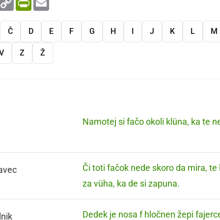
Link
Č
D
E
F
G
H
I
J
K
L
M
V
Z
Ž
Namotej si fačo okoli klüna, ka te 
Či toti fačok nede skoro da mira, t
avec
za vüha, ka de si zapuna.
Dedek je nosa f hločnen žepi fajerc
lnik