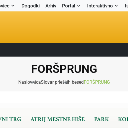
vice
Dogodki
Arhiv
Portal
Interaktivno
I
FORŠPRUNG
Naslovnica
Slovar prleških besed
FORŠPRUNG