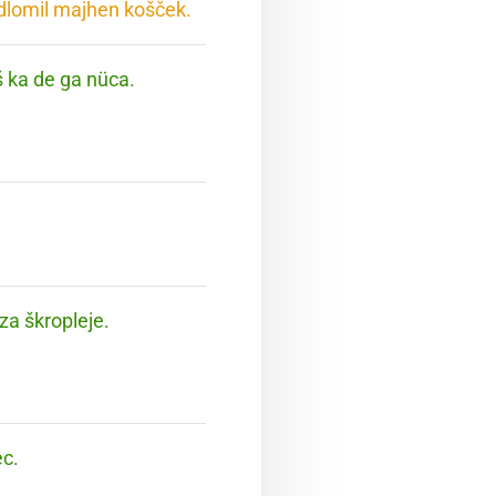
odlomil majhen košček.
eš ka de ga nüca.
za škropleje.
ec.