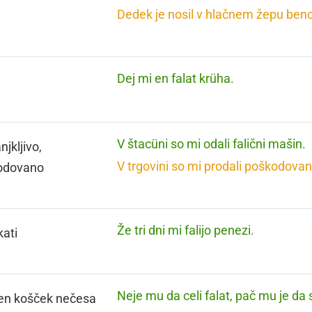
Dedek je nosil v hlačnem žepu benci
Dej mi en falat krüha.
V štacüni so mi odali falični mašin.
jkljivo,
V trgovini so mi prodali poškodovan 
odovano
Že tri dni mi falijo penezi.
ati
Neje mu da celi falat, pač mu je da
en košček nečesa