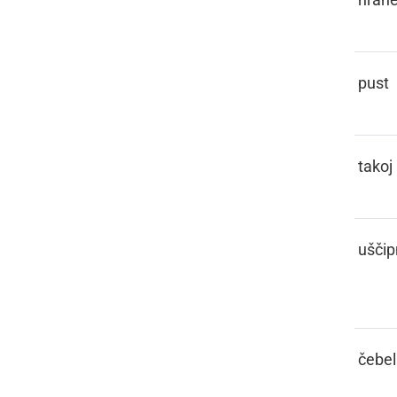
FAŠENK
pust
FČASIK
takoj
FČEKNOTI,
uščipn
FČEKNITI
FČELA
čebel