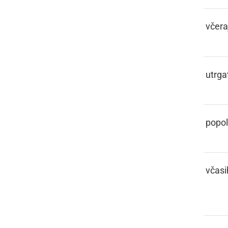
FČERA
včera
FČESNOTI
utrgat
FČISTAR
popo
FČOSIK,
včasi
FČOSIH