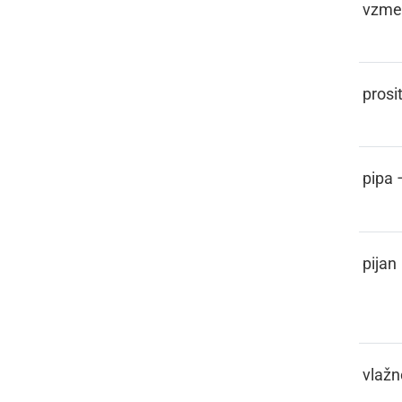
FEDRA
vzme
FEHTATI
prosit
FEJFA
pipa 
FEJHTEN,
pijan
FAJHTEN
FEJHTNO
vlažn