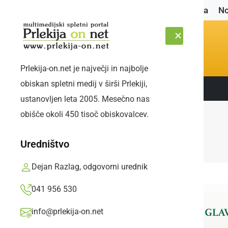
Naslovnica
No
Prlekija-on.net je največji in najbolje
obiskan spletni medij v širši Prlekiji,
Sledite nam:
ČETRTEK, 6. AVGUST 2026
ustanovljen leta 2005. Mesečno nas
obišče okoli 450 tisoč obiskovalcev.
Uredništvo
Dejan Razlag, odgovorni urednik
041 956 530
info@prlekija-on.net