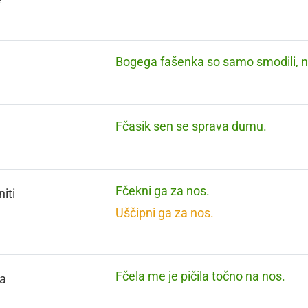
Bogega fašenka so samo smodili, na
Fčasik sen se sprava dumu.
Fčekni ga za nos.
iti
Uščipni ga za nos.
Fčela me je pičila točno na nos.
a