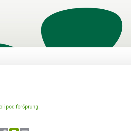
li pod foršprung.
enger
WhatsApp
Copy
PrintFriendly
Email