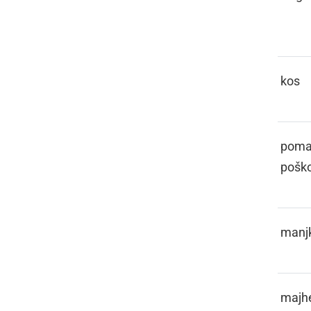
FAJERCAJG
FALAT
kos
FALIČNO
poman
pošk
FALITI
manjk
FALOČEK
majh