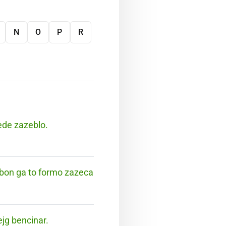
N
O
P
R
nede zazeblo.
e bon ga to formo zazeca
ejg bencinar.