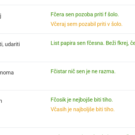
Fčera sen pozoba priti f šolo.
j
Včeraj sem pozabil priti v šolo.
List papira sen fčesna. Beži fkrej, č
i, udariti
Fčistar nič sen je ne razma.
lnoma
Fčosik je nejbojše biti tiho.
h
Včasih je najboljše biti tiho.