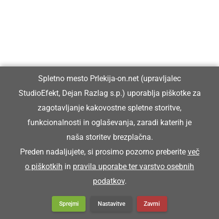
FORINGAŠITI
vršiti prevoz
Spletno mesto Prlekija-on.net (upravljalec
Negda so forari tijan do Dunaja vino foringašili.
StudioEfekt, Dejan Razlag s.p.) uporablja piškotke za
zagotavljanje kakovostne spletne storitve,
FORINGOŠ
funkcionalnosti in oglaševanja, zaradi katerih je
naša storitev brezplačna.
prevoznik
Preden nadaljujete, si prosimo pozorno preberite
več
o piškotkih
in
pravila uporabe ter varstvo osebnih
podatkov
.
Naprosili smo si foringoša.
Sprejmi
Nastavitve
Zavrni
FORINGOŠ