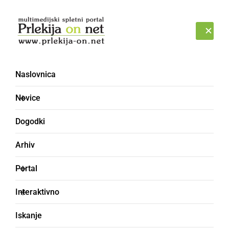
Prijava
PETEK, 7. AVGUST 2026
Naslovnica
FREČA
Novice
Dogodki
Arhiv
Portal
Interaktivno
Iskanje
frača