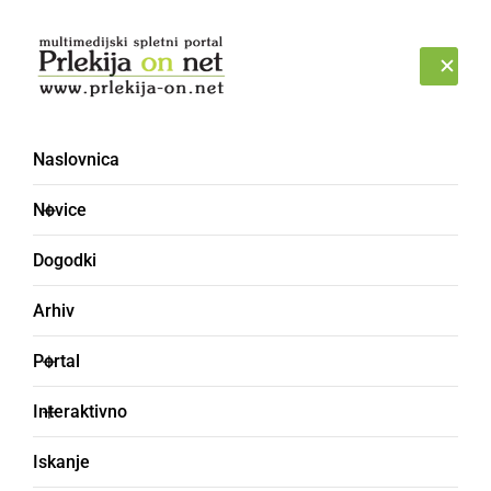
Prijava
SOBOTA, 8. AVGUST 2026
Naslovnica
ROČKA
Novice
Dogodki
Arhiv
Portal
Interaktivno
Iskanje
lončena ali steklena posoda za vino,