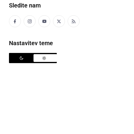
RABUKA
Sledite nam
prepir, glasno sočasno in nerazumljivo
govorjenje več govorcev
Nastavitev teme
RAČÜNITI
računati
Celo odvečarko sen račünja, keko še bi moga
meti f priftošli.