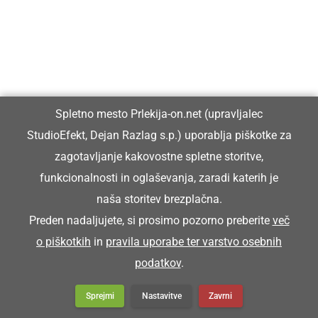
nahrbtnik
Z rüčjakon so nesli zrje k mlini.
Spletno mesto Prlekija-on.net (upravljalec
StudioEfekt, Dejan Razlag s.p.) uporablja piškotke za
RÜDO
zagotavljanje kakovostne spletne storitve,
funkcionalnosti in oglaševanja, zaradi katerih je
oje pri kmečkem vozu
naša storitev brezplačna.
Preden nadaljujete, si prosimo pozorno preberite
več
o piškotkih
in
pravila uporabe ter varstvo osebnih
Krave so rüdo potrle.
podatkov
.
RÜHA
Sprejmi
Nastavitve
Zavrni