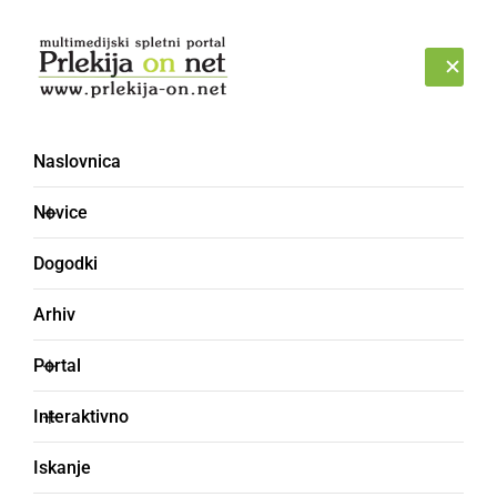
Prijava
PETEK, 7. AVGUST 2026
Naslovnica
rošiti
Novice
Dogodki
Arhiv
Portal
Interaktivno
Iskanje
grob izraz za ljubljenje