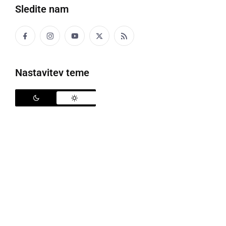
Sledite nam
RABUKA
prepir, glasno sočasno in nerazumljivo
govorjenje več govorcev
Nastavitev teme
RAČÜNITI
računati
Celo odvečarko sen račünja, keko še bi moga
meti f priftošli.