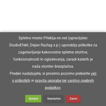
nahrbtnik
Z rüčjakon so nesli zrje k mlini.
Spletno mesto Prlekija-on.net (upravljalec
RÜDO
StudioEfekt, Dejan Razlag s.p.) uporablja piškotke za
zagotavljanje kakovostne spletne storitve,
oje pri kmečkem vozu
funkcionalnosti in oglaševanja, zaradi katerih je
naša storitev brezplačna.
Krave so rüdo potrle.
Preden nadaljujete, si prosimo pozorno preberite
več
o piškotkih
in
pravila uporabe ter varstvo osebnih
podatkov
.
RÜHA
Sprejmi
Nastavitve
Zavrni