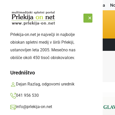
Naslovnica
No
Prlekija-on.net je največji in najbolje
obiskan spletni medij v širši Prlekiji,
Sledite nam:
PETEK, 7. AVGUST 2026
ustanovljen leta 2005. Mesečno nas
obišče okoli 450 tisoč obiskovalcev.
Uredništvo
Dejan Razlag, odgovorni urednik
041 956 530
info@prlekija-on.net