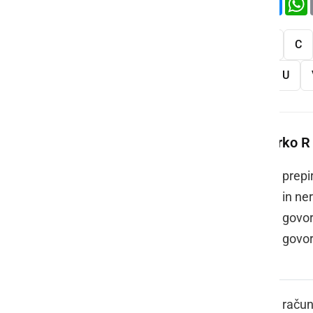
Vse
A
B
C
S
Š
T
U
Več besed na črko R
RABUKA
prepi
in ne
govor
govo
RAČÜNITI
račun