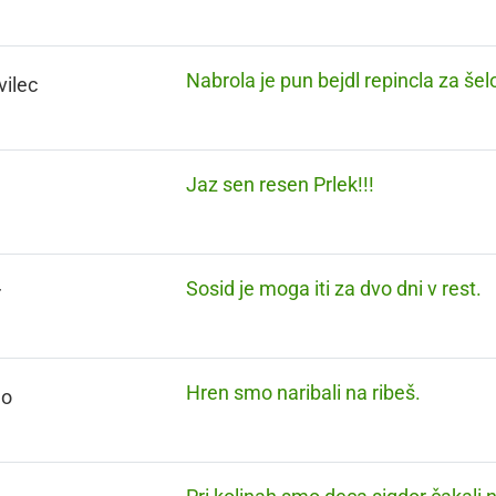
Nabrola je pun bejdl repincla za šel
ilec
Jaz sen resen Prlek!!!
Sosid je moga iti za dvo dni v rest.
r
Hren smo naribali na ribeš.
lo