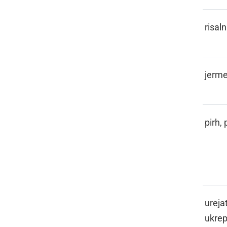
REJSNEDL
risaln
REMEN
jerm
REMENICA
pirh,
RENGERATI
urejat
ukrep