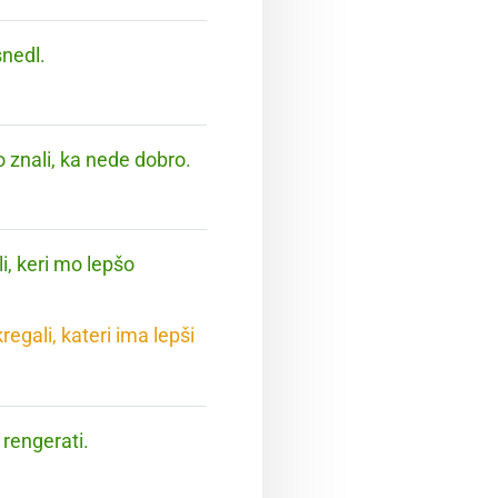
snedl.
o znali, ka nede dobro.
i, keri mo lepšo
egali, kateri ima lepši
 rengerati.