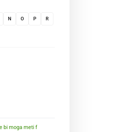
N
O
P
R
e bi moga meti f