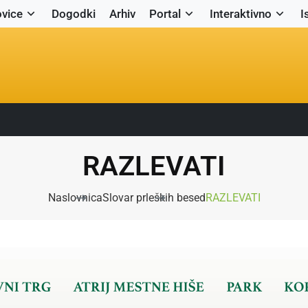
vice
Dogodki
Arhiv
Portal
Interaktivno
I
RAZLEVATI
Naslovnica
Slovar prleških besed
RAZLEVATI