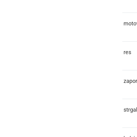
REPINCL
motov
RESEN
res
REST
zapo
RIBEŠ
strga