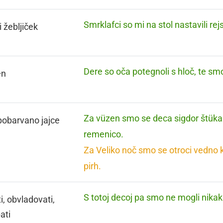
Smrklafci so mi na stol nastavili rej
i žebljiček
Dere so oča potegnoli s hloč, te sm
en
Za vüzen smo se deca sigdor štükal
 pobarvano jajce
remenico.
Za Veliko noč smo se otroci vedno kr
pirh.
S totoj decoj pa smo ne mogli nikak
i, obvladovati,
ati