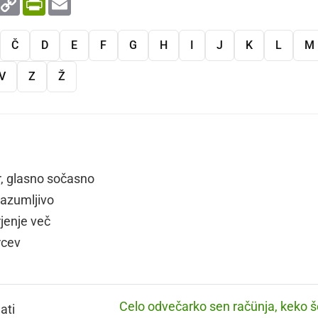
Link
Č
D
E
F
G
H
I
J
K
L
M
V
Z
Ž
r, glasno sočasno
razumljivo
jenje več
rcev
Celo odvečarko sen račünja, keko š
ati