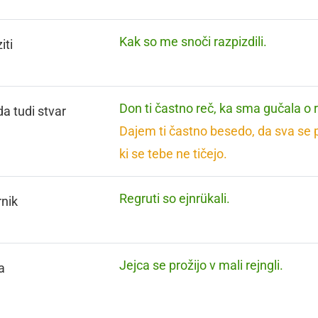
Kak so me snoči razpizdili.
iti
Don ti častno reč, ka sma gučala o r
a tudi stvar
Dajem ti častno besedo, da sva se 
ki se tebe ne tičejo.
Regruti so ejnrükali.
nik
Jejca se prožijo v mali rejngli.
a