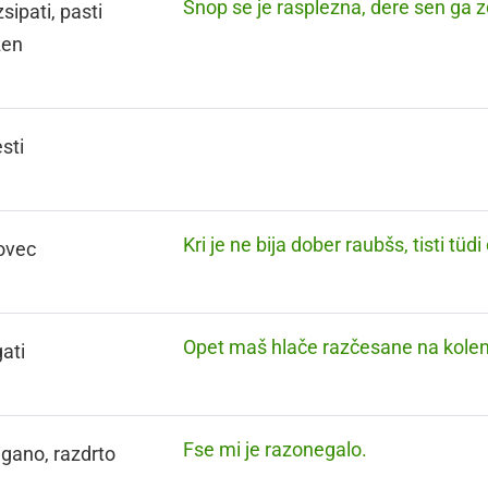
Snop se je rasplezna, dere sen ga z
sipati, pasti
zen
sti
Kri je ne bija dober raubšs, tisti tüd
lovec
Opet maš hlače razčesane na kolen
gati
Fse mi je razonegalo.
gano, razdrto