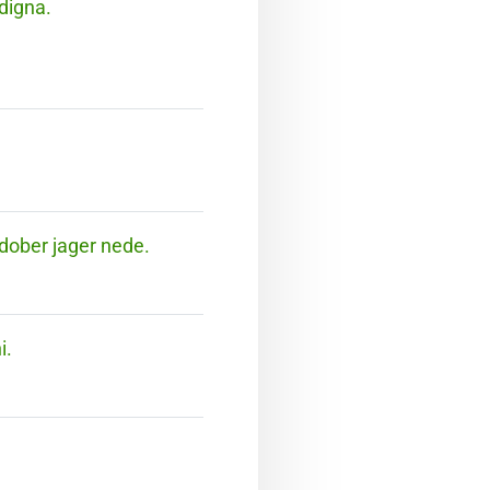
digna.
i dober jager nede.
i.