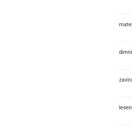
RAČÜNSTVO
mate
RAFINKERAR
dimni
RAJSATI
zavira
RASOHE
lesen