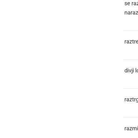
RASPLEZNOTI
se raz
nara
RASTORITI
raztre
RAUBŠIC
divji 
RAZČESATI
raztr
RAZONEGANO
razmi