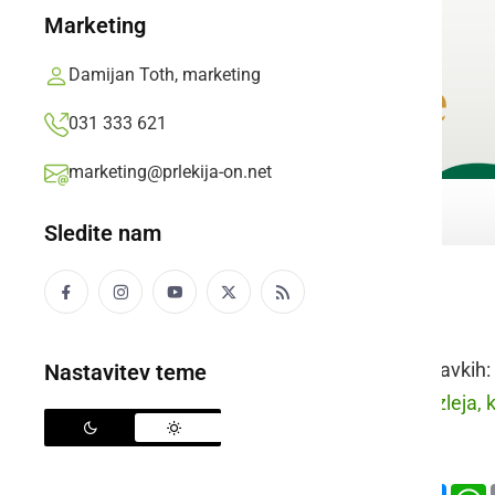
Marketing
Damijan Toth, marketing
031 333 621
marketing@prlekija-on.net
Sledite nam
razlivati
Raba besede v stavkih:
Nastavitev teme
prleško:
Fse je razleja, k
slovensko:
Deli
Facebook
X
Mess