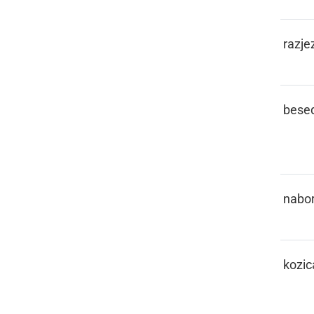
RAZPIZDITI
razjez
REČ
besed
REGRUT
nabor
REJNGLA,
kozic
REJNGLICA