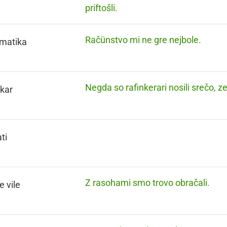
priftošli.
Račünstvo mi ne gre nejbole.
matika
Negda so rafinkerari nosili srečo, z
kar
ti
Z rasohami smo trovo obračali.
e vile