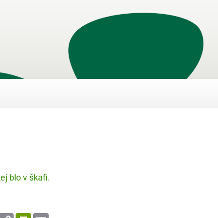
ej blo v škafi.
enger
WhatsApp
Copy
PrintFriendly
Email