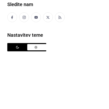
Sledite nam
prepir, glasno sočasno in nerazumljivo
govorjenje več govorcev
Nastavitev teme
RAČÜNITI
računati
Celo odvečarko sen račünja, keko še bi moga
meti f priftošli.