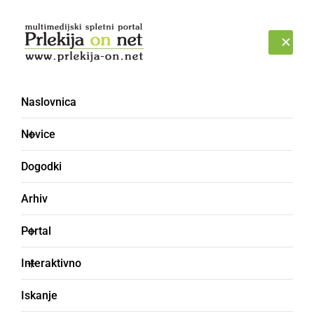
Prijava
NEDELJA, 9. AVGUST 2026
Naslovnica
RIT
Novice
Dogodki
Arhiv
Portal
Interaktivno
Iskanje
zadnjica