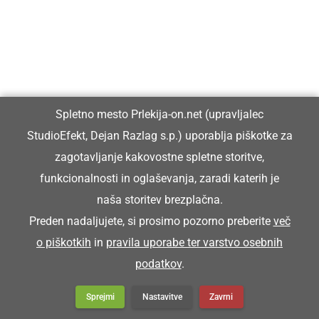
nahrbtnik
Z rüčjakon so nesli zrje k mlini.
Spletno mesto Prlekija-on.net (upravljalec
RÜDO
StudioEfekt, Dejan Razlag s.p.) uporablja piškotke za
zagotavljanje kakovostne spletne storitve,
oje pri kmečkem vozu
funkcionalnosti in oglaševanja, zaradi katerih je
naša storitev brezplačna.
Preden nadaljujete, si prosimo pozorno preberite
več
Krave so rüdo potrle.
o piškotkih
in
pravila uporabe ter varstvo osebnih
podatkov
.
RÜHA
Sprejmi
Nastavitve
Zavrni