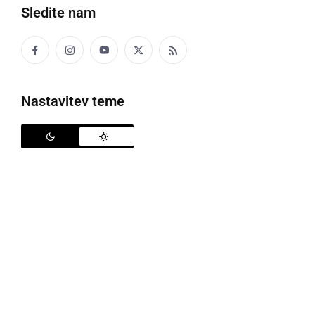
Sledite nam
prepir, glasno sočasno in nerazumljivo
govorjenje več govorcev
Nastavitev teme
RAČÜNITI
računati
Celo odvečarko sen račünja, keko še bi moga
meti f priftošli.