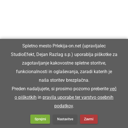
Küra se je posrala na dvori.
TRENŠAJBA
Spletno mesto Prlekija-on.net (upravljalec
StudioEfekt, Dejan Razlag s.p.) uporablja piškotke za
brusilnik, brusna plošča
zagotavljanje kakovostne spletne storitve,
funkcionalnosti in oglaševanja, zaradi katerih je
Tak sen brüsja, ka sen trenšajbo doj znüca
naša storitev brezplačna.
Toliko sem brusil, da sem brusno ploščo
Preden nadaljujete, si prosimo pozorno preberite
več
popolnoma obrabil.
o piškotkih
in
pravila uporabe ter varstvo osebnih
podatkov
.
Sprejmi
Nastavitve
Zavrni