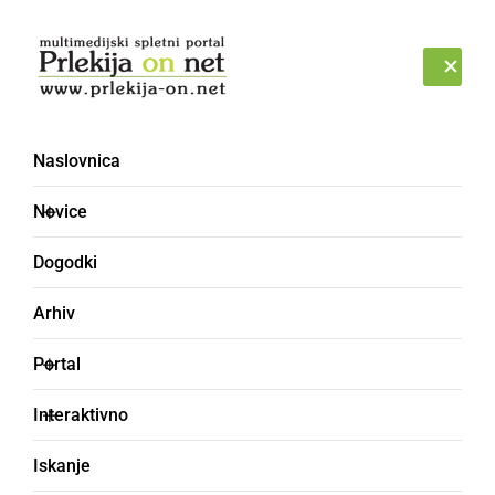
Prijava
NEDELJA, 9. AVGUST 2026
Naslovnica
dečavo
Novice
Dogodki
Arhiv
Portal
Interaktivno
Iskanje
otročje