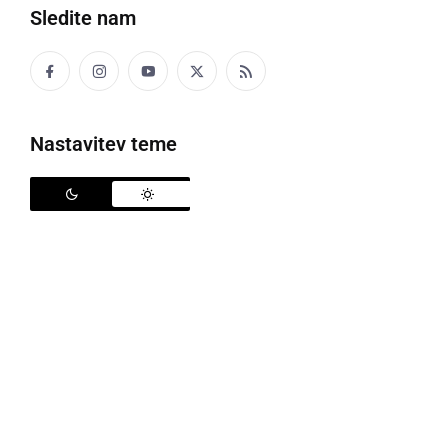
Sledite nam
DAHPAPA
lepenka
Nastavitev teme
Lükjo f strehi smo zadelali z dahpapoj.
Luknjo v strehi smo zakrpali s strešno lepenko.
DANF
Parni stroj za pogon mlatilnice, ali drugih
strojev.
Danf se že pela po vesi.