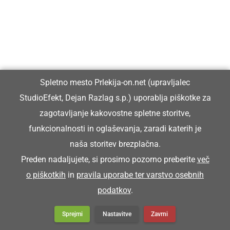
Küra se je posrala na dvori.
TRENŠAJBA
Spletno mesto Prlekija-on.net (upravljalec
brusilnik, brusna plošča
StudioEfekt, Dejan Razlag s.p.) uporablja piškotke za
zagotavljanje kakovostne spletne storitve,
Tak sen brüsja, ka sen trenšajbo doj znüca
funkcionalnosti in oglaševanja, zaradi katerih je
Toliko sem brusil, da sem brusno ploščo
naša storitev brezplačna.
popolnoma obrabil.
Preden nadaljujete, si prosimo pozorno preberite
več
o piškotkih
in
pravila uporabe ter varstvo osebnih
podatkov
.
Sprejmi
Nastavitve
Zavrni