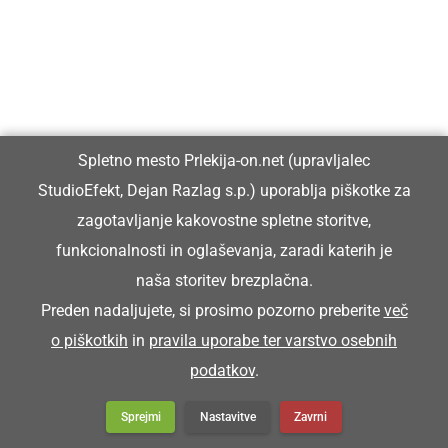
Küra se je posrala na dvori.
TRENŠAJBA
Spletno mesto Prlekija-on.net (upravljalec
brusilnik, brusna plošča
StudioEfekt, Dejan Razlag s.p.) uporablja piškotke za
zagotavljanje kakovostne spletne storitve,
Tak sen brüsja, ka sen trenšajbo doj znüca
funkcionalnosti in oglaševanja, zaradi katerih je
Toliko sem brusil, da sem brusno ploščo
naša storitev brezplačna.
popolnoma obrabil.
Preden nadaljujete, si prosimo pozorno preberite
več
o piškotkih
in
pravila uporabe ter varstvo osebnih
podatkov
.
Sprejmi
Nastavitve
Zavrni