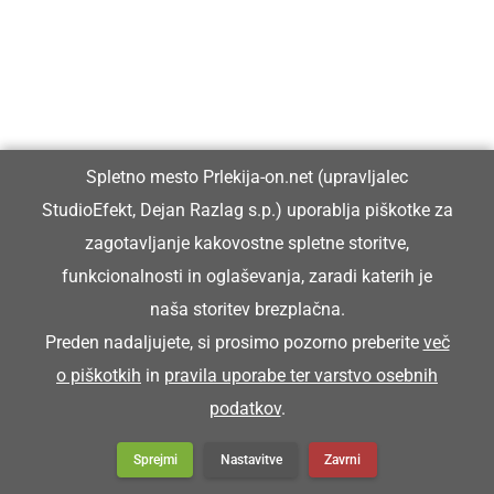
Küra se je posrala na dvori.
TRENŠAJBA
Spletno mesto Prlekija-on.net (upravljalec
brusilnik, brusna plošča
StudioEfekt, Dejan Razlag s.p.) uporablja piškotke za
zagotavljanje kakovostne spletne storitve,
Tak sen brüsja, ka sen trenšajbo doj znüca
funkcionalnosti in oglaševanja, zaradi katerih je
Toliko sem brusil, da sem brusno ploščo
naša storitev brezplačna.
popolnoma obrabil.
Preden nadaljujete, si prosimo pozorno preberite
več
o piškotkih
in
pravila uporabe ter varstvo osebnih
podatkov
.
Sprejmi
Nastavitve
Zavrni