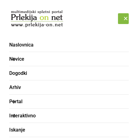
Prijava
SOBOTA, 8. AVGUST 2026
Naslovnica
DRÜGI
Novice
Dogodki
Arhiv
Portal
Interaktivno
Iskanje
drugi