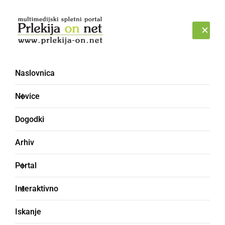
Prijava
SOBOTA, 8. AVGUST 2026
Naslovnica
DÜŠKA
Novice
Dogodki
Arhiv
Portal
Interaktivno
Iskanje
sapa (zadihanost)