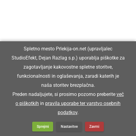
Küra se je posrala na dvori.
TRENŠAJBA
Spletno mesto Prlekija-on.net (upravljalec
brusilnik, brusna plošča
StudioEfekt, Dejan Razlag s.p.) uporablja piškotke za
zagotavljanje kakovostne spletne storitve,
Tak sen brüsja, ka sen trenšajbo doj znüca
funkcionalnosti in oglaševanja, zaradi katerih je
Toliko sem brusil, da sem brusno ploščo
naša storitev brezplačna.
popolnoma obrabil.
Preden nadaljujete, si prosimo pozorno preberite
več
o piškotkih
in
pravila uporabe ter varstvo osebnih
podatkov
.
Sprejmi
Nastavitve
Zavrni