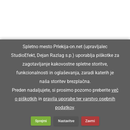
Küra se je posrala na dvori.
TRENŠAJBA
Spletno mesto Prlekija-on.net (upravljalec
brusilnik, brusna plošča
StudioEfekt, Dejan Razlag s.p.) uporablja piškotke za
zagotavljanje kakovostne spletne storitve,
Tak sen brüsja, ka sen trenšajbo doj znüca
funkcionalnosti in oglaševanja, zaradi katerih je
Toliko sem brusil, da sem brusno ploščo
naša storitev brezplačna.
popolnoma obrabil.
Preden nadaljujete, si prosimo pozorno preberite
več
o piškotkih
in
pravila uporabe ter varstvo osebnih
podatkov
.
Sprejmi
Nastavitve
Zavrni