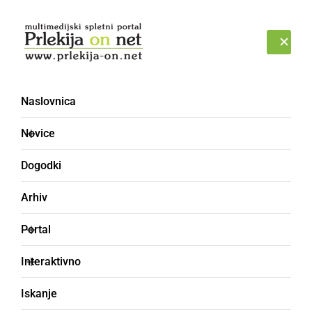
Prijava
PETEK, 7. AVGUST 2026
Naslovnica
DRGOČIŠI
Novice
Dogodki
Arhiv
Portal
Interaktivno
Iskanje
drugačen