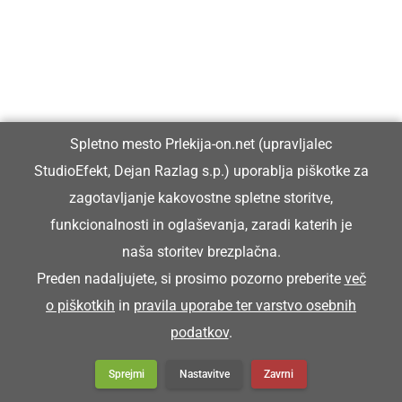
TRENŠAJBA
brusilnik, brusna plošča
Spletno mesto Prlekija-on.net (upravljalec
StudioEfekt, Dejan Razlag s.p.) uporablja piškotke za
Tak sen brüsja, ka sen trenšajbo doj znüca
zagotavljanje kakovostne spletne storitve,
Toliko sem brusil, da sem brusno ploščo
funkcionalnosti in oglaševanja, zaradi katerih je
popolnoma obrabil.
naša storitev brezplačna.
Preden nadaljujete, si prosimo pozorno preberite
več
o piškotkih
in
pravila uporabe ter varstvo osebnih
podatkov
.
Sprejmi
Nastavitve
Zavrni