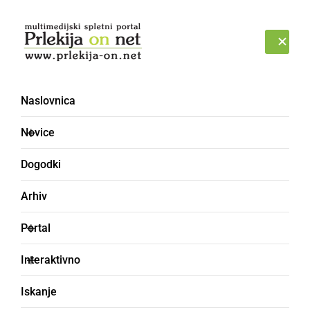
Prijava
NEDELJA, 9. AVGUST 2026
Naslovnica
DON
Novice
Dogodki
Arhiv
Portal
Interaktivno
Iskanje
dam