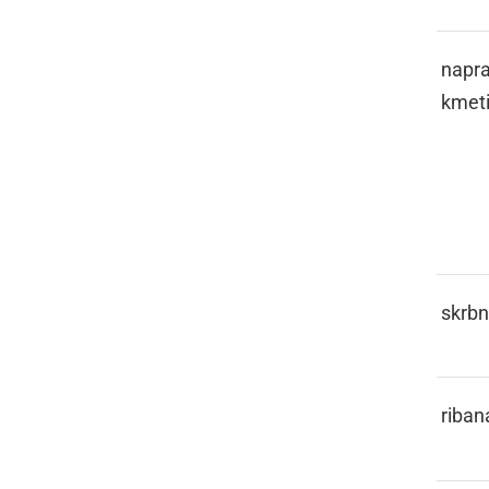
GEPL
napra
kmeti
GERONT
skrbn
GERŠL
riban