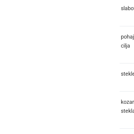
GINGAVI
slabo
GLAMOTERITI
pohaj
cilja
GLAŽ
stekl
GLAŽEK
kozar
stekl