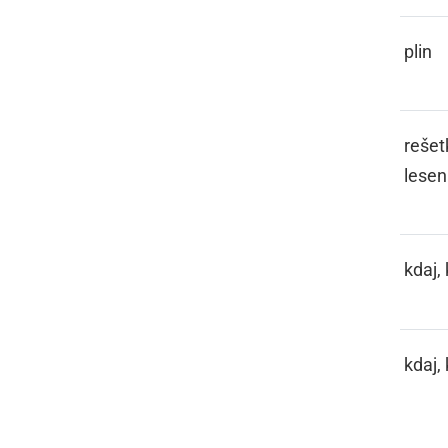
GAS
plin
GATER
rešet
lesen
GDA, GDO
kdaj,
GDO
kdaj,