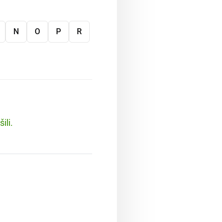
N
O
P
R
ili.