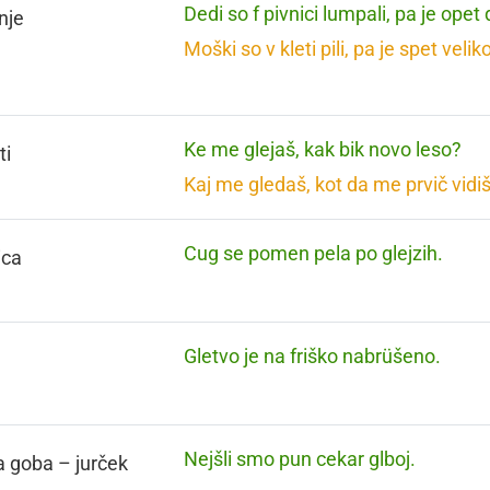
Dedi so f pivnici lumpali, pa je opet
nje
Moški so v kleti pili, pa je spet velik
Ke me glejaš, kak bik novo leso?
ti
Kaj me gledaš, kot da me prvič vidi
Cug se pomen pela po glejzih.
ica
Gletvo je na friško nabrüšeno.
Nejšli smo pun cekar glboj.
a goba – jurček