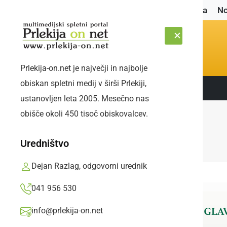
Naslovnica
No
Prlekija-on.net je največji in najbolje
obiskan spletni medij v širši Prlekiji,
Sledite nam:
PETEK, 7. AVGUST 2026
ustanovljen leta 2005. Mesečno nas
obišče okoli 450 tisoč obiskovalcev.
Uredništvo
Dejan Razlag, odgovorni urednik
041 956 530
info@prlekija-on.net