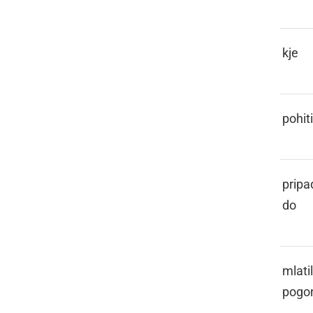
GE
kje
GENI
pohiti
GEPERA
pripa
do
GEPL
mlati
pogo