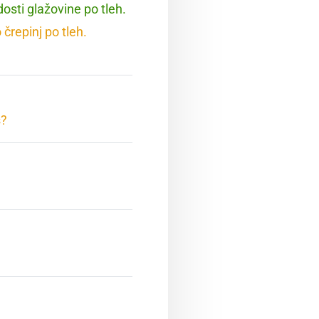
 dosti glažovine po tleh.
o črepinj po tleh.
š?