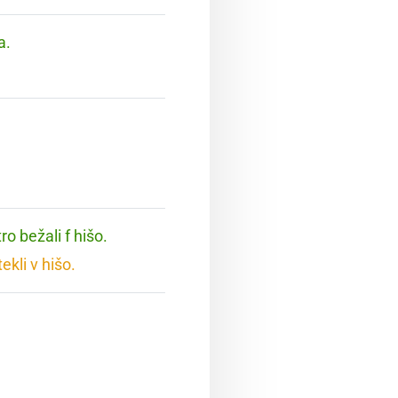
a.
ro bežali f hišo.
ekli v hišo.