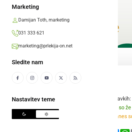
Marketing
Damijan Toth, marketing
031 333 621
marketing@prlekija-on.net
Sledite nam
dandanes
Raba besede v stavkih:
Nastavitev teme
prleško:
Gnesden so že f
slovensko:
Dandanes so 
Deli
Facebook
X
Mess