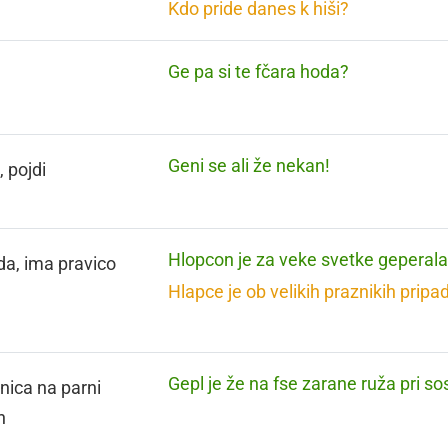
Kdo pride danes k hiši?
Ge pa si te fčara hoda?
Geni se ali že nekan!
, pojdi
Hlopcon je za veke svetke geperala
da, ima pravico
Hlapce je ob velikih praznikih pripa
Gepl je že na fse zarane ruža pri so
lnica na parni
n