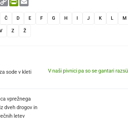
Link
Č
D
E
F
G
H
I
J
K
L
M
V
Z
Ž
V naši pivnici pa so se gantari razsüš
za sode v kleti
ica vprežnega
iz dveh drogov in
ečnih letev