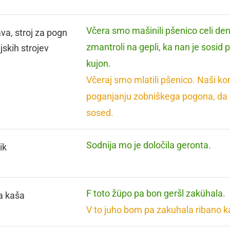
Včera smo mašinili pšenico celi den.
va, stroj za pogn
zmantroli na gepli, ka nan je sosid 
jskih strojev
kujon.
Včeraj smo mlatili pšenico. Naši konji
poganjanju zobniškega pogona, da
sosed.
Sodnija mo je določila geronta.
ik
F toto žüpo pa bon geršl zakühala.
a kaša
V to juho bom pa zakuhala ribano k