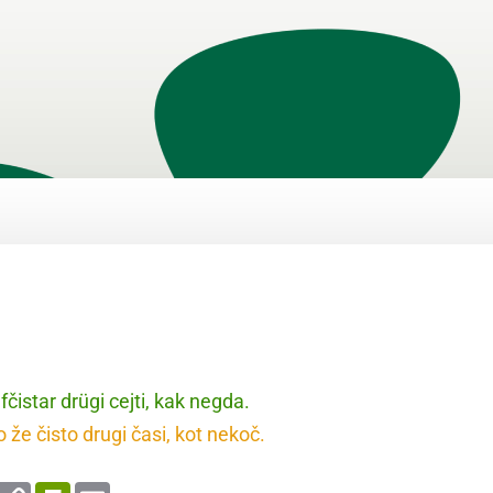
čistar drügi cejti, kak negda.
že čisto drugi časi, kot nekoč.
enger
WhatsApp
Copy
PrintFriendly
Email