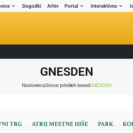
vice
Dogodki
Arhiv
Portal
Interaktivno
I
GNESDEN
Naslovnica
Slovar prleških besed
GNESDEN