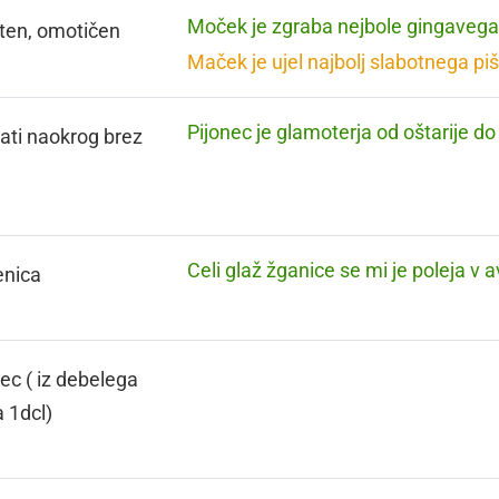
Moček je zgraba nejbole gingavega
ten, omotičen
Maček je ujel najbolj slabotnega pi
Pijonec je glamoterja od oštarije do 
ati naokrog brez
Celi glaž žganice se mi je poleja v av
enica
ec ( iz debelega
a 1dcl)