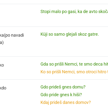
Stopi malo po gasi, ka de avto skoč
Küji so samo glejali skoz gatre.
ka(po navadi
a)
Gda so prišli Nemci, te smo deca hit
 ko
Ko so prišli Nemci, smo otroci hitro t
Gdo prideš gnes domu?
 kdo
Gdo pride gnes k hiši?
Kdaj prideš danes domov?