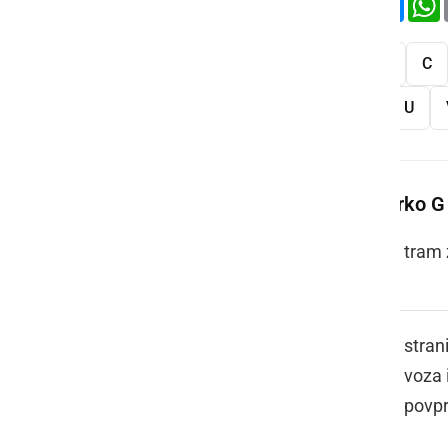
Vse
A
B
C
S
Š
T
U
Več besed na črko G
GANTAR
tram 
GARICE
stran
voza 
povpr