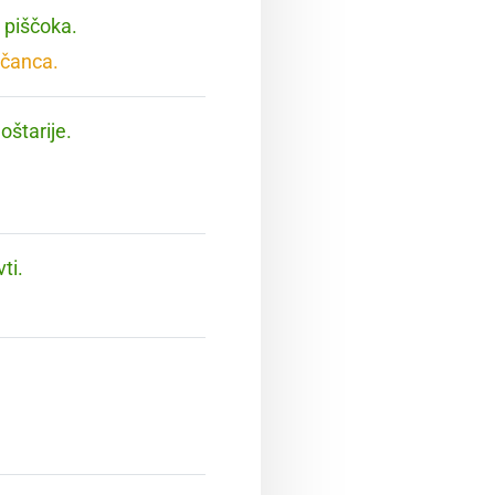
 piščoka.
ščanca.
oštarije.
ti.