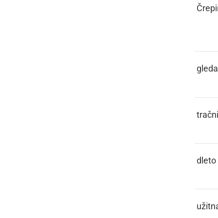
GLAŽOVINA,
Črepi
GLAŽOVJE
GLEJATI
gleda
GLEJZ
tračn
GLETVO
dleto
GLIBAJA
užitn