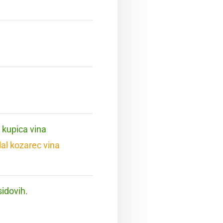
 kupica vina
dal kozarec vina
sidovih.