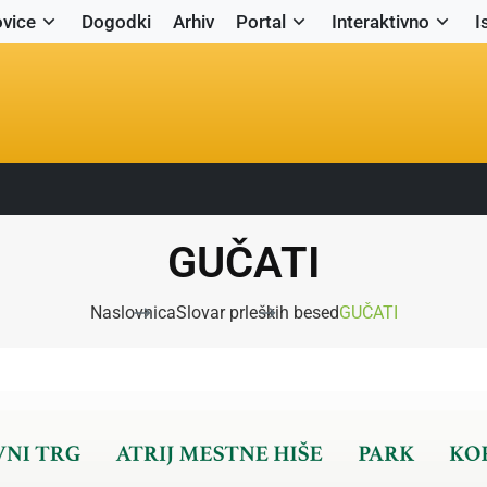
vice
Dogodki
Arhiv
Portal
Interaktivno
I
GUČATI
Naslovnica
Slovar prleških besed
GUČATI