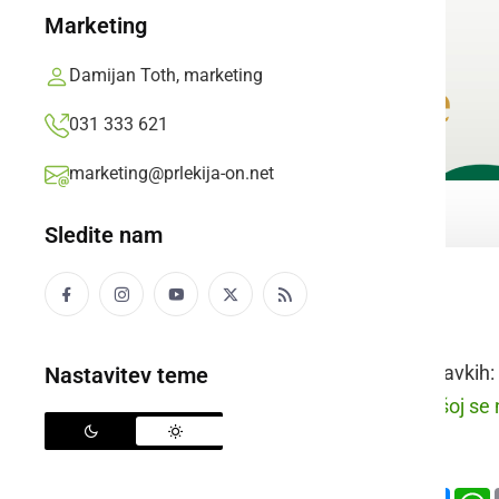
Marketing
Damijan Toth, marketing
031 333 621
marketing@prlekija-on.net
Sledite nam
govoriti
Raba besede v stavkih:
Nastavitev teme
prleško:
Med mešoj se n
slovensko:
Deli
Facebook
X
Mess