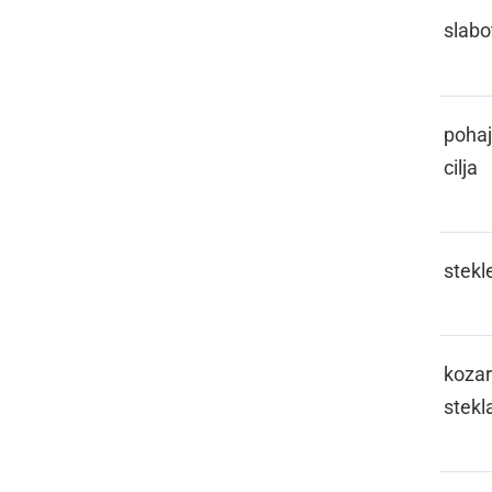
GINGAVI
slabo
GLAMOTERITI
pohaj
cilja
GLAŽ
stekl
GLAŽEK
kozar
stekl