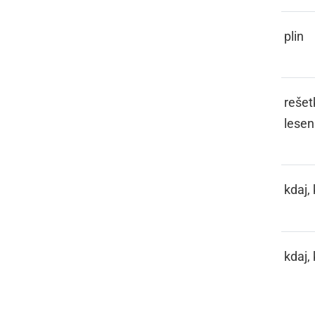
GAS
plin
GATER
rešet
lesen
GDA, GDO
kdaj,
GDO
kdaj,