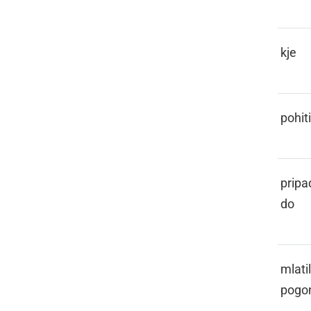
GE
kje
GENI
pohiti
GEPERA
pripa
do
GEPL
mlati
pogo