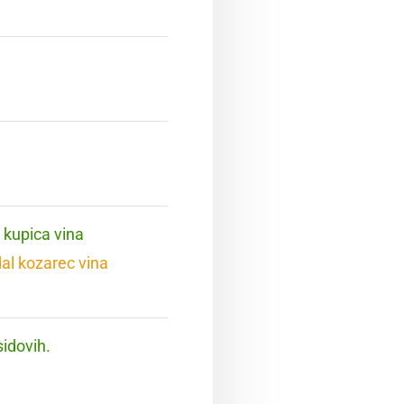
 kupica vina
dal kozarec vina
sidovih.