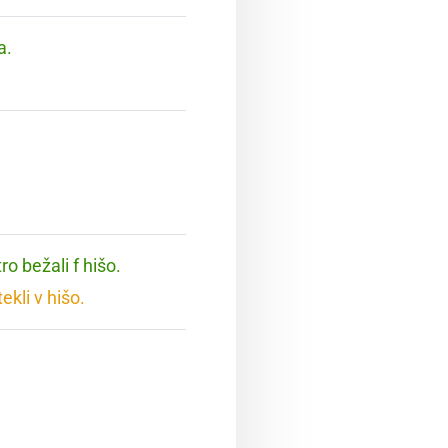
a.
ro bežali f hišo.
ekli v hišo.