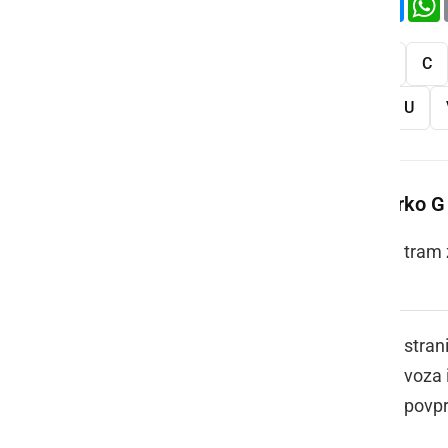
Vse
A
B
C
S
Š
T
U
Več besed na črko G
GANTAR
tram 
GARICE
stran
voza 
povpr