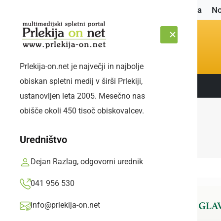
Naslovnica
No
Prlekija-on.net je največji in najbolje
obiskan spletni medij v širši Prlekiji,
Sledite nam:
ČETRTEK, 6. AVGUST 2026
ustanovljen leta 2005. Mesečno nas
obišče okoli 450 tisoč obiskovalcev.
Uredništvo
Dejan Razlag, odgovorni urednik
041 956 530
info@prlekija-on.net