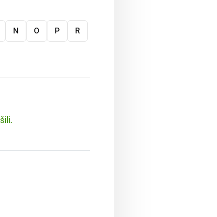
N
O
P
R
ili.