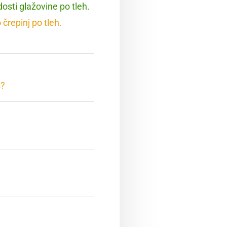
 dosti glažovine po tleh.
o črepinj po tleh.
š?