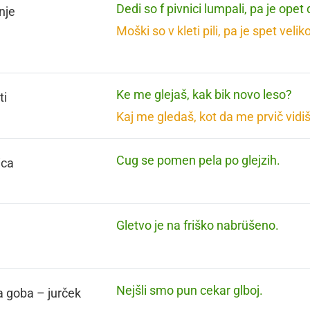
Dedi so f pivnici lumpali, pa je opet
nje
Moški so v kleti pili, pa je spet velik
Ke me glejaš, kak bik novo leso?
ti
Kaj me gledaš, kot da me prvič vidi
Cug se pomen pela po glejzih.
ica
Gletvo je na friško nabrüšeno.
Nejšli smo pun cekar glboj.
a goba – jurček