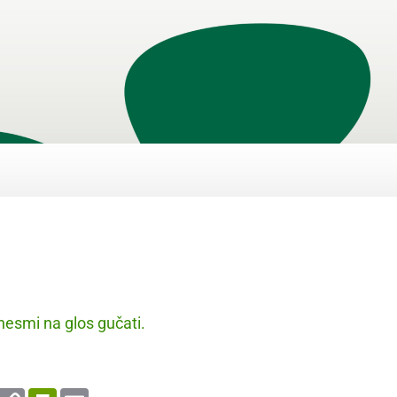
esmi na glos gučati.
enger
WhatsApp
Copy
PrintFriendly
Email