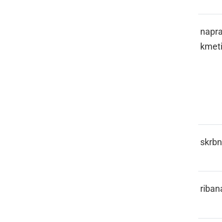
GEPL
napra
kmeti
GERONT
skrbn
GERŠL
riban