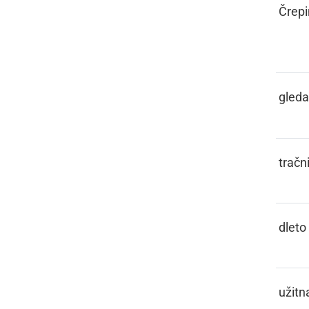
GLAŽOVINA,
Črepi
GLAŽOVJE
GLEJATI
gleda
GLEJZ
tračn
GLETVO
dleto
GLIBAJA
užitn