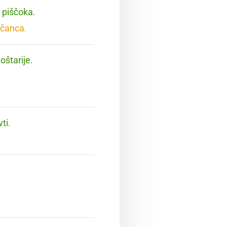
 piščoka.
ščanca.
oštarije.
ti.