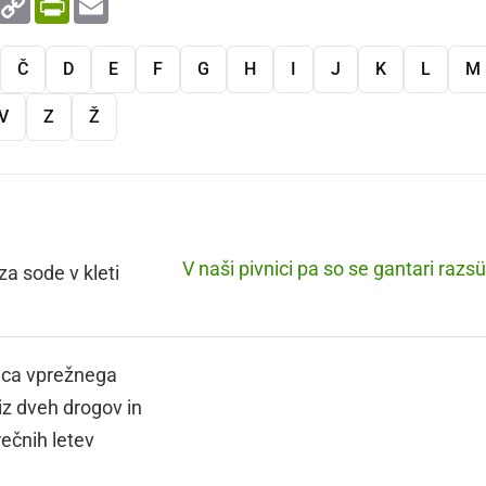
Link
Č
D
E
F
G
H
I
J
K
L
M
V
Z
Ž
V naši pivnici pa so se gantari razsüš
za sode v kleti
ica vprežnega
iz dveh drogov in
ečnih letev