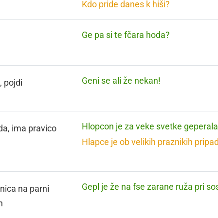
Kdo pride danes k hiši?
Ge pa si te fčara hoda?
Geni se ali že nekan!
, pojdi
Hlopcon je za veke svetke geperala
da, ima pravico
Hlapce je ob velikih praznikih pripa
Gepl je že na fse zarane ruža pri so
lnica na parni
n