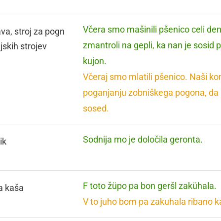
Včera smo mašinili pšenico celi den.
va, stroj za pogn
zmantroli na gepli, ka nan je sosid 
jskih strojev
kujon.
Včeraj smo mlatili pšenico. Naši konji
poganjanju zobniškega pogona, da
sosed.
Sodnija mo je določila geronta.
ik
F toto žüpo pa bon geršl zakühala.
a kaša
V to juho bom pa zakuhala ribano k