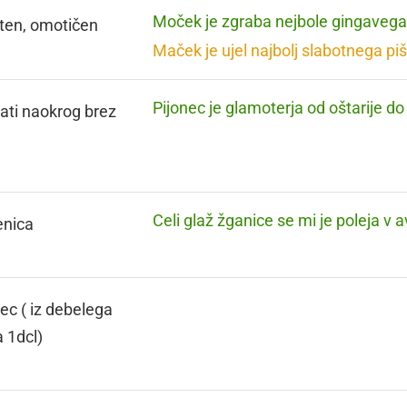
Moček je zgraba nejbole gingavega
ten, omotičen
Maček je ujel najbolj slabotnega pi
Pijonec je glamoterja od oštarije do 
ati naokrog brez
Celi glaž žganice se mi je poleja v av
enica
ec ( iz debelega
a 1dcl)