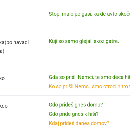
Stopi malo po gasi, ka de avto skoč
Küji so samo glejali skoz gatre.
ka(po navadi
a)
Gda so prišli Nemci, te smo deca hit
 ko
Ko so prišli Nemci, smo otroci hitro t
Gdo prideš gnes domu?
 kdo
Gdo pride gnes k hiši?
Kdaj prideš danes domov?