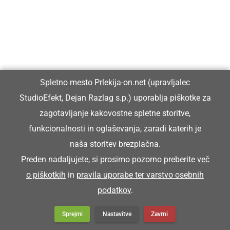
GVINOTI
zadeti na loteriji, zmagati
Spletno mesto Prlekija-on.net (upravljalec
Juš je na tomboli gvina teko pebes, ka si je
StudioEfekt, Dejan Razlag s.p.) uporablja piškotke za
lehko novi pecikl küpa.
zagotavljanje kakovostne spletne storitve,
Jože je na tomboli zadel toliko denarja, da ci je
funkcionalnosti in oglaševanja, zaradi katerih je
lahko kupil novo kolo.
naša storitev brezplačna.
Preden nadaljujete, si prosimo pozorno preberite
več
o piškotkih
in
pravila uporabe ter varstvo osebnih
GVIŠNO
podatkov
.
sigurno, zagotovo
Sprejmi
Nastavitve
Zavrni