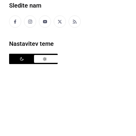
Sledite nam
GANTAR
tram za sode v kleti
Nastavitev teme
V naši pivnici pa so se gantari razsüšili.
GARICE
stranica vprežnega voza iz dveh drogov in
povprečnih letev