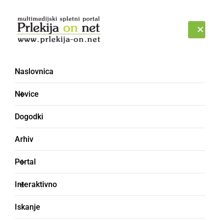
Prijava
PETEK, 7. AVGUST 2026
Naslovnica
gepera
Novice
Dogodki
Arhiv
Portal
Interaktivno
Iskanje
pripada, ima pravico do