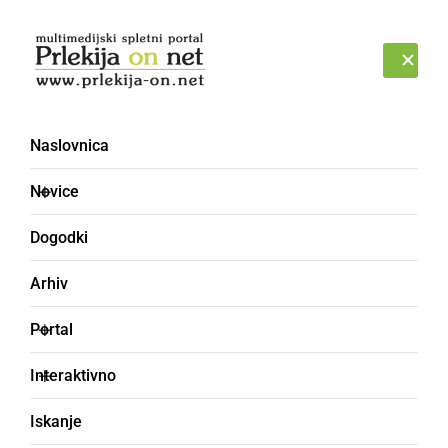
Prijava
PETEK, 7. AVGUST 2026
Naslovnica
GENI
Novice
Dogodki
Arhiv
Portal
Interaktivno
Iskanje
pohiti, pojdi