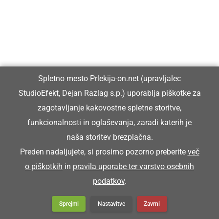
GVINOTI
zadeti na loteriji, zmagati
Spletno mesto Prlekija-on.net (upravljalec
Juš je na tomboli gvina teko pebes, ka si je
StudioEfekt, Dejan Razlag s.p.) uporablja piškotke za
lehko novi pecikl küpa.
zagotavljanje kakovostne spletne storitve,
Jože je na tomboli zadel toliko denarja, da ci je
funkcionalnosti in oglaševanja, zaradi katerih je
naša storitev brezplačna.
lahko kupil novo kolo.
Preden nadaljujete, si prosimo pozorno preberite
več
o piškotkih
in
pravila uporabe ter varstvo osebnih
GVIŠNO
podatkov
.
Sprejmi
Nastavitve
Zavrni
sigurno, zagotovo