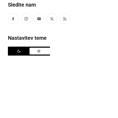
Sledite nam
tram za sode v kleti
V naši pivnici pa so se gantari razsüšili.
Nastavitev teme
GARICE
stranica vprežnega voza iz dveh drogov in
povprečnih letev
GAS