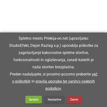
GVINOTI
zadeti na loteriji, zmagati
Spletno mesto Prlekija-on.net (upravljalec
Juš je na tomboli gvina teko pebes, ka si je
StudioEfekt, Dejan Razlag s.p.) uporablja piškotke za
lehko novi pecikl küpa.
zagotavljanje kakovostne spletne storitve,
Jože je na tomboli zadel toliko denarja, da ci je
funkcionalnosti in oglaševanja, zaradi katerih je
naša storitev brezplačna.
lahko kupil novo kolo.
Preden nadaljujete, si prosimo pozorno preberite
več
o piškotkih
in
pravila uporabe ter varstvo osebnih
GVIŠNO
podatkov
.
Sprejmi
Nastavitve
Zavrni
sigurno, zagotovo