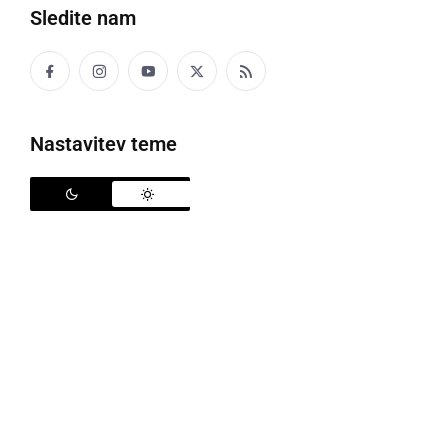
Sledite nam
tram za sode v kleti
V naši pivnici pa so se gantari razsüšili.
Nastavitev teme
GARICE
stranica vprežnega voza iz dveh drogov in
povprečnih letev
GAS