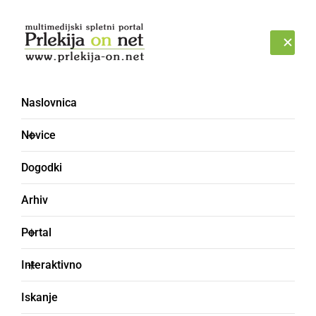
Prijava
PETEK, 7. AVGUST 2026
Naslovnica
GUČ
Novice
Dogodki
Arhiv
Portal
Interaktivno
Iskanje
govor