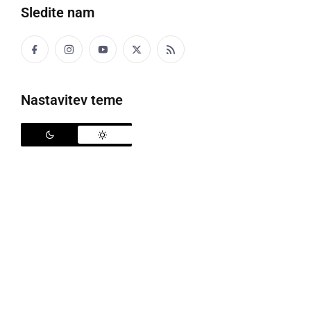
Sledite nam
tram za sode v kleti
V naši pivnici pa so se gantari razsüšili.
Nastavitev teme
GARICE
stranica vprežnega voza iz dveh drogov in
povprečnih letev
GAS