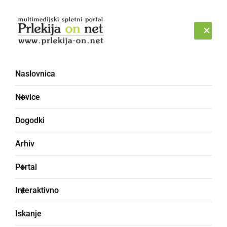
Prijava
PETEK, 7. AVGUST 2026
Naslovnica
GLIH
Novice
Dogodki
Arhiv
Portal
Interaktivno
Iskanje
ravno