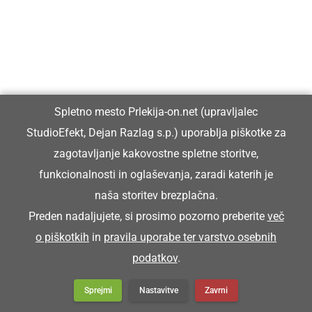
GVINOTI
zadeti na loteriji, zmagati
Spletno mesto Prlekija-on.net (upravljalec
Juš je na tomboli gvina teko pebes, ka si je
StudioEfekt, Dejan Razlag s.p.) uporablja piškotke za
lehko novi pecikl küpa.
zagotavljanje kakovostne spletne storitve,
Jože je na tomboli zadel toliko denarja, da ci je
funkcionalnosti in oglaševanja, zaradi katerih je
naša storitev brezplačna.
lahko kupil novo kolo.
Preden nadaljujete, si prosimo pozorno preberite
več
o piškotkih
in
pravila uporabe ter varstvo osebnih
GVIŠNO
podatkov
.
Sprejmi
Nastavitve
Zavrni
sigurno, zagotovo