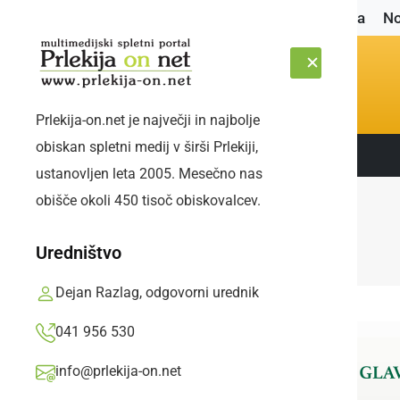
Naslovnica
No
Prlekija-on.net je največji in najbolje
obiskan spletni medij v širši Prlekiji,
Sledite nam:
NEDELJA, 9. AVGUST 2026
ustanovljen leta 2005. Mesečno nas
obišče okoli 450 tisoč obiskovalcev.
Uredništvo
Dejan Razlag, odgovorni urednik
041 956 530
info@prlekija-on.net