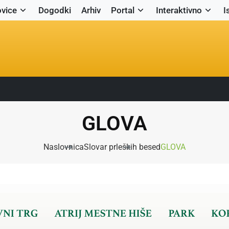
vice
Dogodki
Arhiv
Portal
Interaktivno
I
GLOVA
Naslovnica
Slovar prleških besed
GLOVA