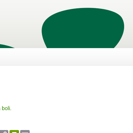
boli.
enger
WhatsApp
Copy
PrintFriendly
Email