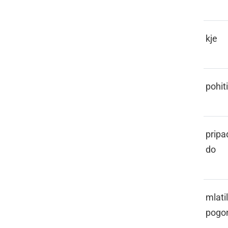
GE
kje
GENI
pohiti
GEPERA
pripa
do
GEPL
mlati
pogo