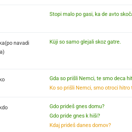
Stopi malo po gasi, ka de avto skoč
Küji so samo glejali skoz gatre.
ka(po navadi
a)
Gda so prišli Nemci, te smo deca hit
 ko
Ko so prišli Nemci, smo otroci hitro t
Gdo prideš gnes domu?
 kdo
Gdo pride gnes k hiši?
Kdaj prideš danes domov?