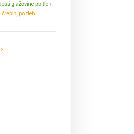
 dosti glažovine po tleh.
o črepinj po tleh.
š?