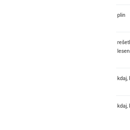
GAS
plin
GATER
rešet
lesen
GDA, GDO
kdaj,
GDO
kdaj,