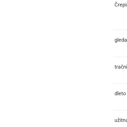
GLAŽOVINA,
Črepi
GLAŽOVJE
GLEJATI
gleda
GLEJZ
tračn
GLETVO
dleto
GLIBAJA
užitn