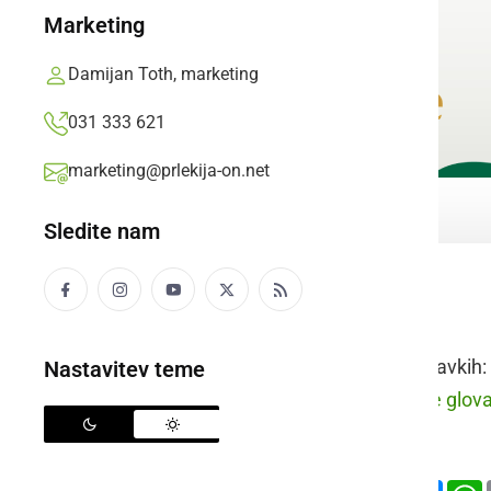
Marketing
Damijan Toth, marketing
031 333 621
marketing@prlekija-on.net
Sledite nam
glava
Raba besede v stavkih:
Nastavitev teme
prleško:
Že po me glova 
slovensko:
Deli
Facebook
X
Mess