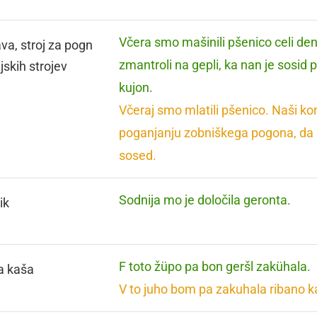
Včera smo mašinili pšenico celi den.
va, stroj za pogn
zmantroli na gepli, ka nan je sosid 
jskih strojev
kujon.
Včeraj smo mlatili pšenico. Naši konji
poganjanju zobniškega pogona, da
sosed.
Sodnija mo je določila geronta.
ik
F toto žüpo pa bon geršl zakühala.
a kaša
V to juho bom pa zakuhala ribano k