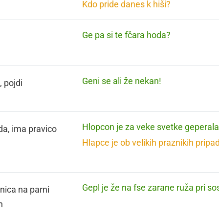
Kdo pride danes k hiši?
Ge pa si te fčara hoda?
Geni se ali že nekan!
, pojdi
Hlopcon je za veke svetke geperala
da, ima pravico
Hlapce je ob velikih praznikih pripa
Gepl je že na fse zarane ruža pri so
lnica na parni
n