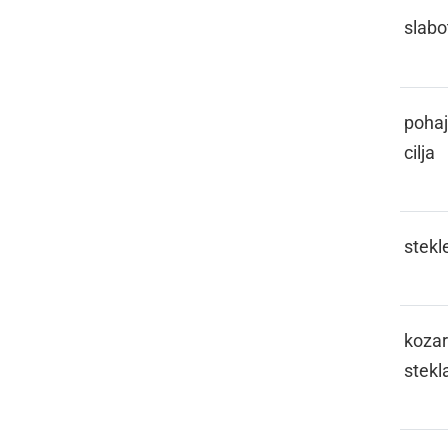
GINGAVI
slabo
GLAMOTERITI
pohaj
cilja
GLAŽ
stekl
GLAŽEK
kozar
stekl