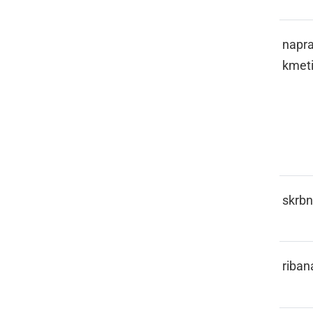
GEPL
napra
kmeti
GERONT
skrbn
GERŠL
riban