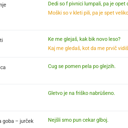
Dedi so f pivnici lumpali, pa je opet
nje
Moški so v kleti pili, pa je spet velik
Ke me glejaš, kak bik novo leso?
ti
Kaj me gledaš, kot da me prvič vidi
Cug se pomen pela po glejzih.
ica
Gletvo je na friško nabrüšeno.
Nejšli smo pun cekar glboj.
a goba – jurček