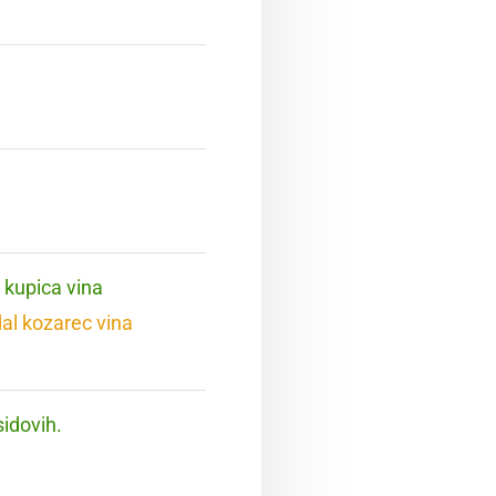
 kupica vina
dal kozarec vina
sidovih.