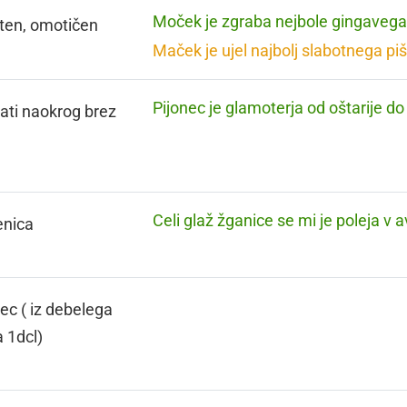
Moček je zgraba nejbole gingavega
ten, omotičen
Maček je ujel najbolj slabotnega pi
Pijonec je glamoterja od oštarije do 
ati naokrog brez
Celi glaž žganice se mi je poleja v av
enica
ec ( iz debelega
a 1dcl)