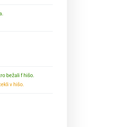
a.
ro bežali f hišo.
ekli v hišo.