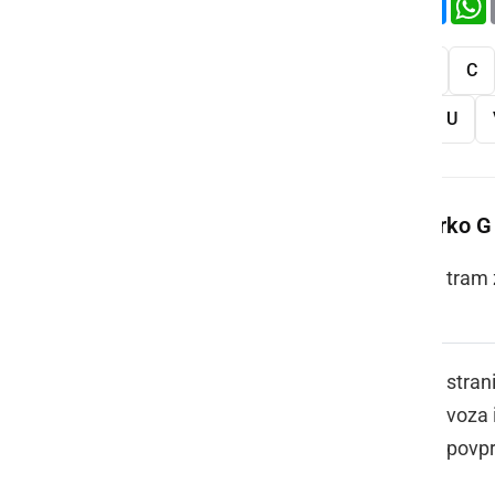
Vse
A
B
C
S
Š
T
U
Več besed na črko G
GANTAR
tram 
GARICE
stran
voza 
povpr