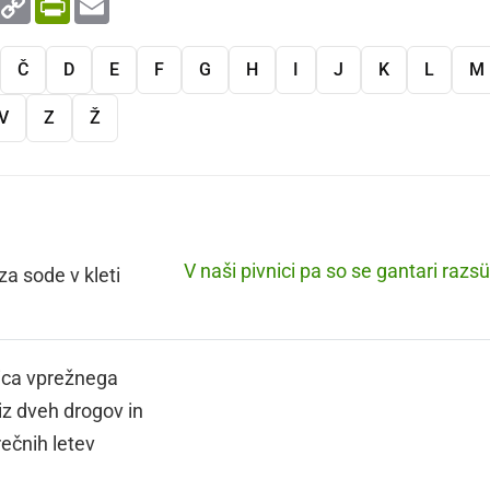
Link
Č
D
E
F
G
H
I
J
K
L
M
V
Z
Ž
V naši pivnici pa so se gantari razsüš
za sode v kleti
ica vprežnega
iz dveh drogov in
ečnih letev