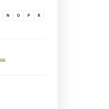
N
O
P
R
ili.