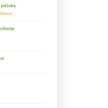
 piščoka.
ščanca.
oštarije.
ti.