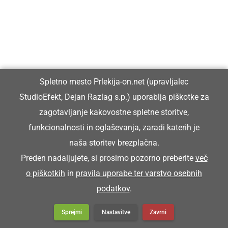
GVINOTI
zadeti na loteriji, zmagati
Spletno mesto Prlekija-on.net (upravljalec
Juš je na tomboli gvina teko pebes, ka si je
StudioEfekt, Dejan Razlag s.p.) uporablja piškotke za
lehko novi pecikl küpa.
zagotavljanje kakovostne spletne storitve,
Jože je na tomboli zadel toliko denarja, da ci je
funkcionalnosti in oglaševanja, zaradi katerih je
naša storitev brezplačna.
lahko kupil novo kolo.
Preden nadaljujete, si prosimo pozorno preberite
več
o piškotkih
in
pravila uporabe ter varstvo osebnih
GVIŠNO
podatkov
.
Sprejmi
Nastavitve
Zavrni
sigurno, zagotovo