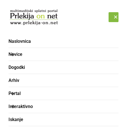
Prijava
NEDELJA, 9. AVGUST 2026
Naslovnica
GUMINLEZINGA
Novice
Dogodki
Arhiv
Portal
Interaktivno
Iskanje
lepilo za gumo