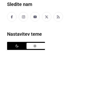
Sledite nam
tram za sode v kleti
V naši pivnici pa so se gantari razsüšili.
Nastavitev teme
GARICE
stranica vprežnega voza iz dveh drogov in
povprečnih letev
GAS