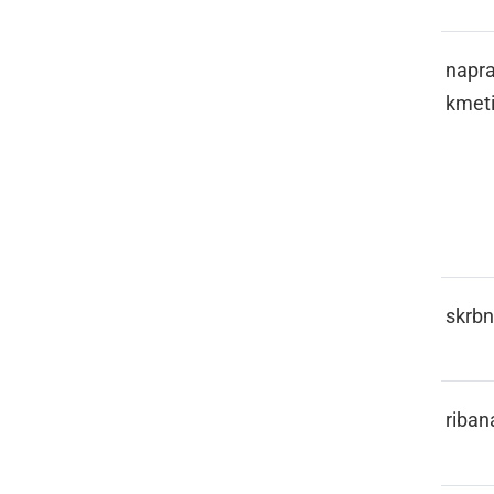
GEPL
napra
kmeti
GERONT
skrbn
GERŠL
riban