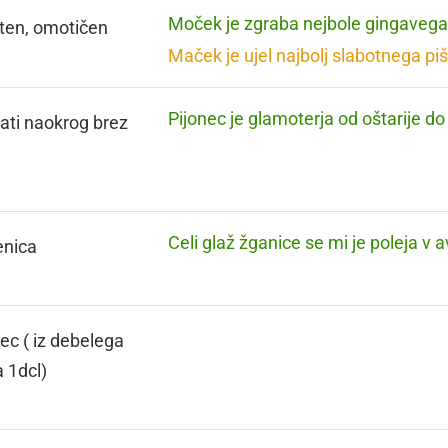
Moček je zgraba nejbole gingavega
ten, omotičen
Maček je ujel najbolj slabotnega pi
Pijonec je glamoterja od oštarije do 
ati naokrog brez
Celi glaž žganice se mi je poleja v av
enica
ec ( iz debelega
a 1dcl)