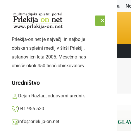
Naslovnica
No
Prlekija-on.net je največji in najbolje
obiskan spletni medij v širši Prlekiji,
Sledite nam:
ČETRTEK, 6. AVGUST 2026
ustanovljen leta 2005. Mesečno nas
obišče okoli 450 tisoč obiskovalcev.
Uredništvo
Dejan Razlag, odgovorni urednik
041 956 530
info@prlekija-on.net