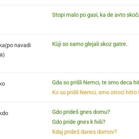
Stopi malo po gasi, ka de avto skoč
Küji so samo glejali skoz gatre.
ka(po navadi
a)
Gda so prišli Nemci, te smo deca hit
 ko
Ko so prišli Nemci, smo otroci hitro t
Gdo prideš gnes domu?
 kdo
Gdo pride gnes k hiši?
Kdaj prideš danes domov?