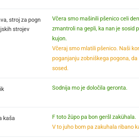
Včera smo mašinili pšenico celi den.
va, stroj za pogn
zmantroli na gepli, ka nan je sosid 
jskih strojev
kujon.
Včeraj smo mlatili pšenico. Naši konji
poganjanju zobniškega pogona, da
sosed.
Sodnija mo je določila geronta.
ik
F toto žüpo pa bon geršl zakühala.
a kaša
V to juho bom pa zakuhala ribano k