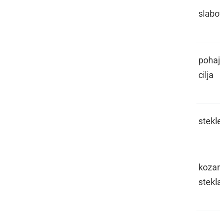
GINGAVI
slabo
GLAMOTERITI
pohaj
cilja
GLAŽ
stekl
GLAŽEK
kozar
stekl