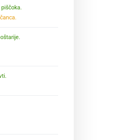
 piščoka.
ščanca.
oštarije.
ti.