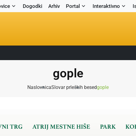
vice
Dogodki
Arhiv
Portal
Interaktivno
I
gople
Naslovnica
Slovar prleških besed
gople