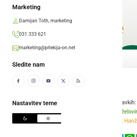
Marketing
Damijan Toth, marketing
031 333 621
marketing@prlekija-on.net
Sledite nam
vile - železne
Raba besede v stavkih:
Nastavitev teme
prleško:
Idi k Hanželovi
slovensko:
Pojdi k Hanž
Deli
Facebook
X
Mess