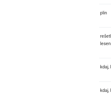
GAS
plin
GATER
rešet
lesen
GDA, GDO
kdaj,
GDO
kdaj,