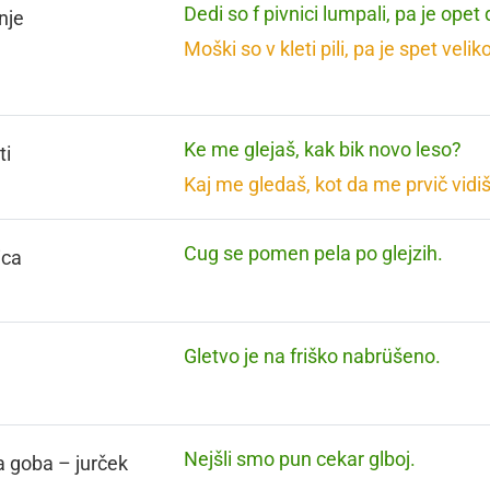
Dedi so f pivnici lumpali, pa je opet
nje
Moški so v kleti pili, pa je spet velik
Ke me glejaš, kak bik novo leso?
ti
Kaj me gledaš, kot da me prvič vidi
Cug se pomen pela po glejzih.
ica
Gletvo je na friško nabrüšeno.
Nejšli smo pun cekar glboj.
a goba – jurček