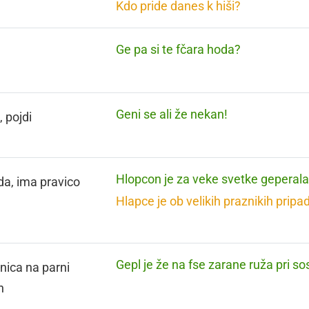
Kdo pride danes k hiši?
Ge pa si te fčara hoda?
Geni se ali že nekan!
, pojdi
Hlopcon je za veke svetke geperala
da, ima pravico
Hlapce je ob velikih praznikih pripa
Gepl je že na fse zarane ruža pri so
lnica na parni
n