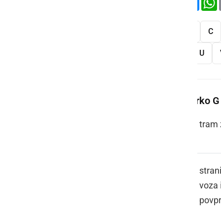
Vse
A
B
C
S
Š
T
U
Več besed na črko G
GANTAR
tram 
GARICE
stran
voza 
povpr