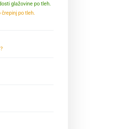
 dosti glažovine po tleh.
o črepinj po tleh.
š?