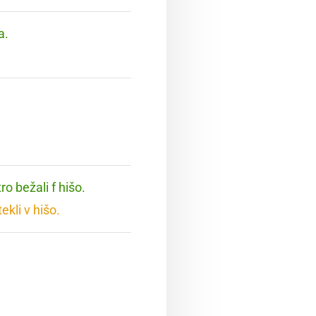
a.
ro bežali f hišo.
ekli v hišo.