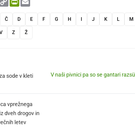
Link
Č
D
E
F
G
H
I
J
K
L
M
V
Z
Ž
V naši pivnici pa so se gantari razsüš
za sode v kleti
ica vprežnega
iz dveh drogov in
ečnih letev