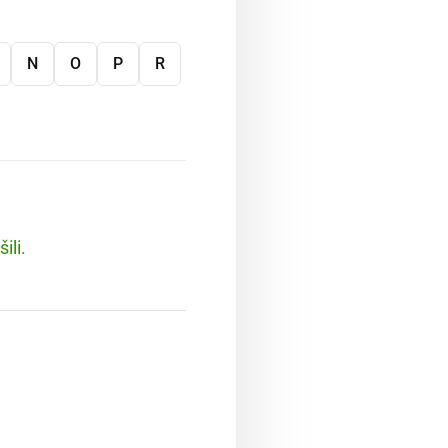
N
O
P
R
ili.