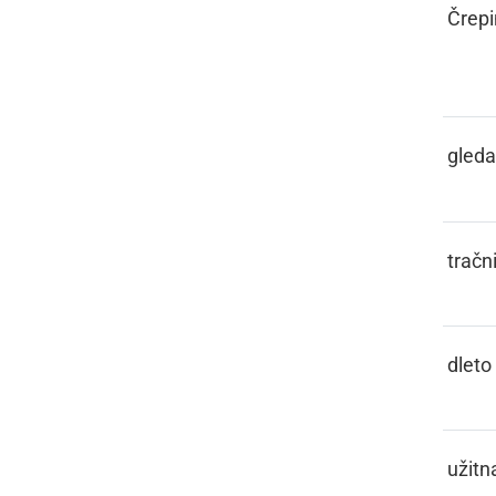
GLAŽOVINA,
Črepi
GLAŽOVJE
GLEJATI
gleda
GLEJZ
tračn
GLETVO
dleto
GLIBAJA
užitn