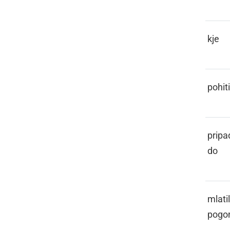
GE
kje
GENI
pohiti
GEPERA
pripa
do
GEPL
mlati
pogo