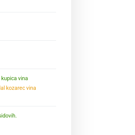
 kupica vina
dal kozarec vina
sidovih.