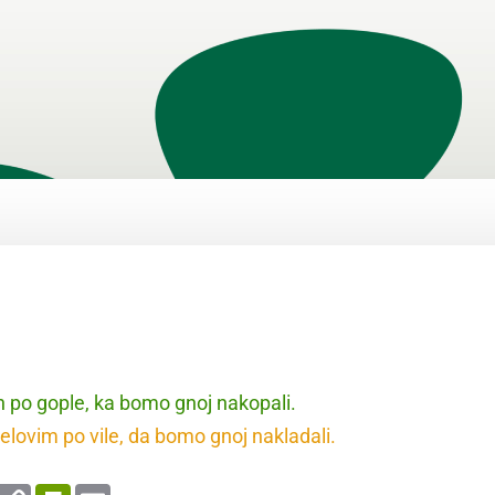
n po gople, ka bomo gnoj nakopali.
elovim po vile, da bomo gnoj nakladali.
enger
WhatsApp
Copy
PrintFriendly
Email