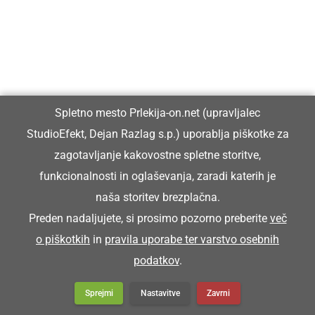
STIRIJE
delci sena (drobni lističi in semena)
Na štalah smo fküper zmetali stirije.
Spletno mesto Prlekija-on.net (upravljalec
StudioEfekt, Dejan Razlag s.p.) uporablja piškotke za
STORI
zagotavljanje kakovostne spletne storitve,
funkcionalnosti in oglaševanja, zaradi katerih je
naša storitev brezplačna.
star
Preden nadaljujete, si prosimo pozorno preberite
več
o piškotkih
in
pravila uporabe ter varstvo osebnih
Zej pa si resen že stori grota.
podatkov
.
Sprejmi
Nastavitve
Zavrni
STROH