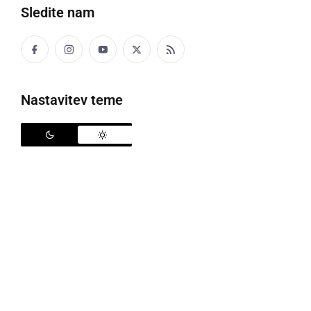
Sledite nam
SABOL
krojač
Nastavitev teme
Mamika me je pelala k saboli, da mi vzeme
mero za novi gvant.
Mama me je peljala h krojaču, da bi mi vzel
mero za novo obleko.
SADOVJOK
sadovnjak