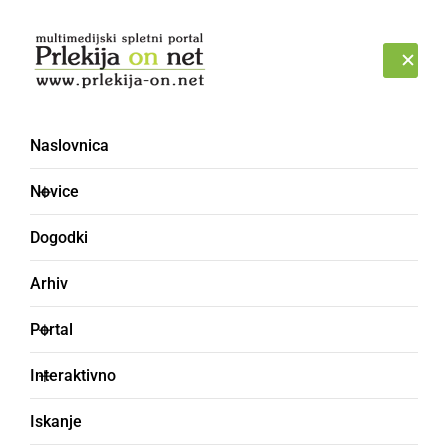
Prijava
NEDELJA, 9. AVGUST 2026
Naslovnica
SAKRAMENSKO
Novice
Dogodki
Arhiv
Portal
Interaktivno
Iskanje
prekleto (v pozitivnem smislu)