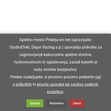
STIRIJE
delci sena (drobni lističi in semena)
Spletno mesto Prlekija-on.net (upravljalec
Na štalah smo fküper zmetali stirije.
StudioEfekt, Dejan Razlag s.p.) uporablja piškotke za
zagotavljanje kakovostne spletne storitve,
funkcionalnosti in oglaševanja, zaradi katerih je
STORI
naša storitev brezplačna.
Preden nadaljujete, si prosimo pozorno preberite
več
star
o piškotkih
in
pravila uporabe ter varstvo osebnih
podatkov
.
Zej pa si resen že stori grota.
Sprejmi
Nastavitve
Zavrni