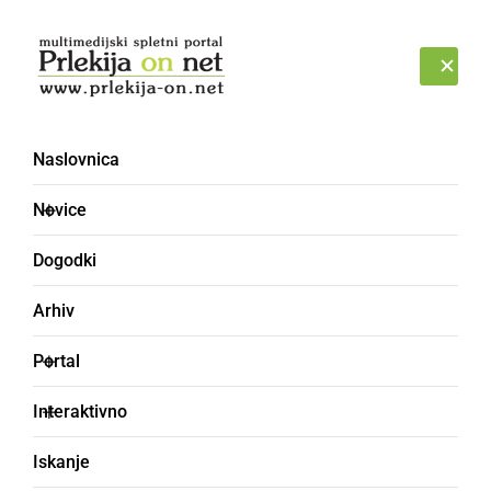
Prijava
PONEDELJEK, 10. AVGUST 2026
Naslovnica
SNOČI, SNOČKE
Novice
Dogodki
Arhiv
Portal
Interaktivno
Iskanje
sinoči