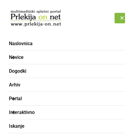
Prijava
PETEK, 7. AVGUST 2026
Naslovnica
SFALITI
Novice
Dogodki
Arhiv
Portal
Interaktivno
Iskanje
zmanjkati