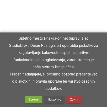
STIRIJE
delci sena (drobni lističi in semena)
Spletno mesto Prlekija-on.net (upravljalec
Na štalah smo fküper zmetali stirije.
StudioEfekt, Dejan Razlag s.p.) uporablja piškotke za
zagotavljanje kakovostne spletne storitve,
funkcionalnosti in oglaševanja, zaradi katerih je
STORI
naša storitev brezplačna.
Preden nadaljujete, si prosimo pozorno preberite
več
star
o piškotkih
in
pravila uporabe ter varstvo osebnih
podatkov
.
Zej pa si resen že stori grota.
Sprejmi
Nastavitve
Zavrni