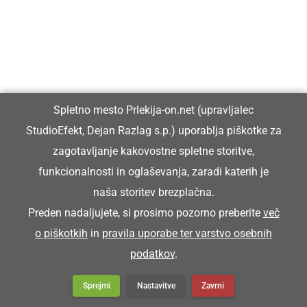
STIRIJE
delci sena (drobni lističi in semena)
Spletno mesto Prlekija-on.net (upravljalec
Na štalah smo fküper zmetali stirije.
StudioEfekt, Dejan Razlag s.p.) uporablja piškotke za
zagotavljanje kakovostne spletne storitve,
STORI
funkcionalnosti in oglaševanja, zaradi katerih je
naša storitev brezplačna.
Preden nadaljujete, si prosimo pozorno preberite
več
star
o piškotkih
in
pravila uporabe ter varstvo osebnih
podatkov
.
Zej pa si resen že stori grota.
Sprejmi
Nastavitve
Zavrni