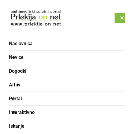
Prijava
NEDELJA, 9. AVGUST 2026
Naslovnica
SLOVOR
Novice
Dogodki
Arhiv
Portal
Interaktivno
Iskanje
slovar