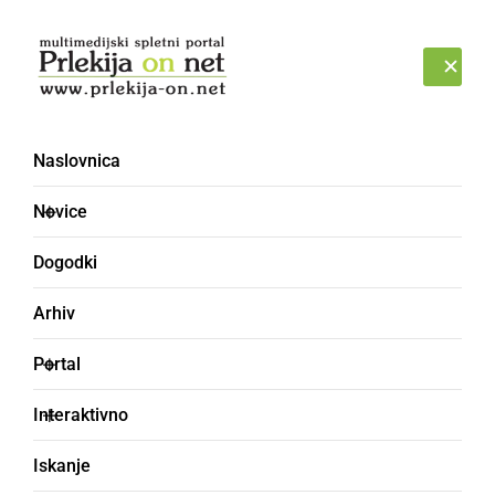
Prijava
SOBOTA, 8. AVGUST 2026
Naslovnica
SRMOK, SIROMAK
Novice
Dogodki
Arhiv
Portal
Interaktivno
Iskanje
siromak