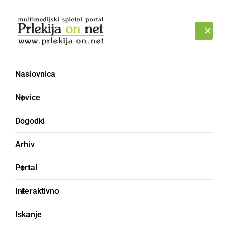
Prijava
NEDELJA, 9. AVGUST 2026
Naslovnica
SVIJA
Novice
Dogodki
Arhiv
Portal
Interaktivno
Iskanje
svinja