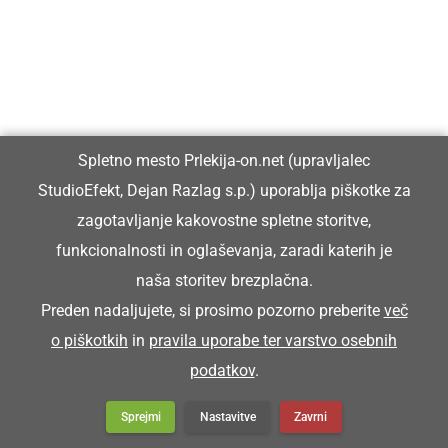
STALHELMA
čelada - železna
Či bi meja štalhelmo na keblačo povežjeno, bi
Spletno mesto Prlekija-on.net (upravljalec
jih meje fasa.
StudioEfekt, Dejan Razlag s.p.) uporablja piškotke za
zagotavljanje kakovostne spletne storitve,
funkcionalnosti in oglaševanja, zaradi katerih je
STIRIJE
naša storitev brezplačna.
Preden nadaljujete, si prosimo pozorno preberite
več
delci sena (drobni lističi in semena)
o piškotkih
in
pravila uporabe ter varstvo osebnih
podatkov
.
Na štalah smo fküper zmetali stirije.
Sprejmi
Nastavitve
Zavrni