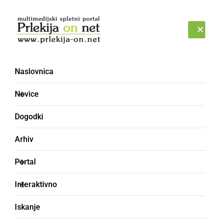
Prijava
ČETRTEK, 6. AVGUST 2026
Naslovnica
SVETEŠJO
Novice
Dogodki
Arhiv
Portal
Interaktivno
Iskanje
praznično