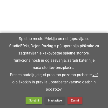
STALHELMA
čelada - železna
Či bi meja štalhelmo na keblačo povežjeno, bi
Spletno mesto Prlekija-on.net (upravljalec
jih meje fasa.
StudioEfekt, Dejan Razlag s.p.) uporablja piškotke za
zagotavljanje kakovostne spletne storitve,
funkcionalnosti in oglaševanja, zaradi katerih je
STIRIJE
naša storitev brezplačna.
Preden nadaljujete, si prosimo pozorno preberite
več
delci sena (drobni lističi in semena)
o piškotkih
in
pravila uporabe ter varstvo osebnih
podatkov
.
Na štalah smo fküper zmetali stirije.
Sprejmi
Nastavitve
Zavrni