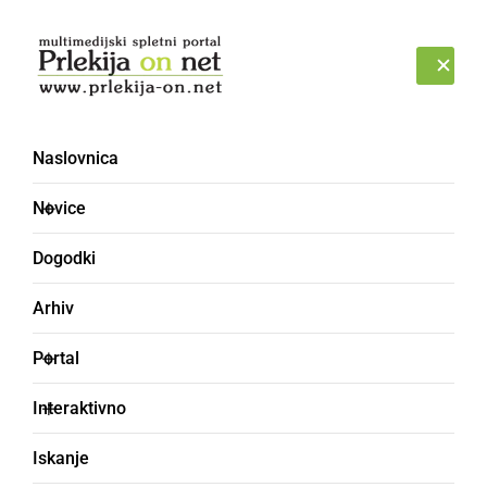
Prijava
ČETRTEK, 6. AVGUST 2026
Naslovnica
SPIZDITI
Novice
Dogodki
Arhiv
Portal
Interaktivno
Iskanje
izginiti, zbežati