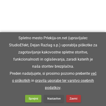
STIRIJE
delci sena (drobni lističi in semena)
Spletno mesto Prlekija-on.net (upravljalec
Na štalah smo fküper zmetali stirije.
StudioEfekt, Dejan Razlag s.p.) uporablja piškotke za
zagotavljanje kakovostne spletne storitve,
funkcionalnosti in oglaševanja, zaradi katerih je
STORI
naša storitev brezplačna.
Preden nadaljujete, si prosimo pozorno preberite
več
star
o piškotkih
in
pravila uporabe ter varstvo osebnih
podatkov
.
Zej pa si resen že stori grota.
Sprejmi
Nastavitve
Zavrni