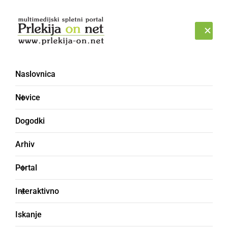
Prijava
PETEK, 7. AVGUST 2026
Naslovnica
skložjava
Novice
Dogodki
Arhiv
Portal
Interaktivno
Iskanje
ropotija, navlaka