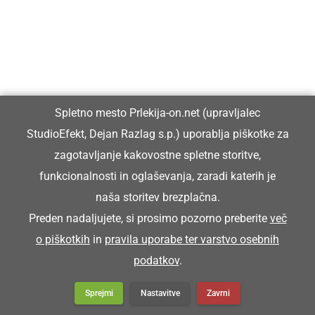
STIRIJE
delci sena (drobni lističi in semena)
Spletno mesto Prlekija-on.net (upravljalec
Na štalah smo fküper zmetali stirije.
StudioEfekt, Dejan Razlag s.p.) uporablja piškotke za
zagotavljanje kakovostne spletne storitve,
funkcionalnosti in oglaševanja, zaradi katerih je
STORI
naša storitev brezplačna.
Preden nadaljujete, si prosimo pozorno preberite
več
star
o piškotkih
in
pravila uporabe ter varstvo osebnih
podatkov
.
Zej pa si resen že stori grota.
Sprejmi
Nastavitve
Zavrni