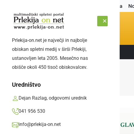
Naslovnica
No
Prlekija-on.net je največji in najbolje
obiskan spletni medij v širši Prlekiji,
Sledite nam:
PETEK, 7. AVGUST 2026
ustanovljen leta 2005. Mesečno nas
obišče okoli 450 tisoč obiskovalcev.
Uredništvo
Dejan Razlag, odgovorni urednik
041 956 530
info@prlekija-on.net