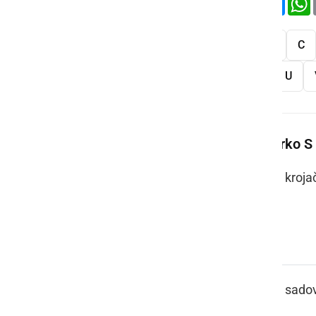
Vse
A
B
C
S
Š
T
U
Več besed na črko S
SABOL
kroja
SADOVJOK
sado