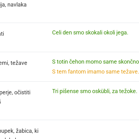
ija, navlaka
Celi den smo skokali okoli jega.
ti
S totin čehon momo same skončno
emi, težave
S tem fantom imamo same težave
Tri pišense smo oskübli, za težoke.
 perje, očistiti
š
pupek, žabica, ki