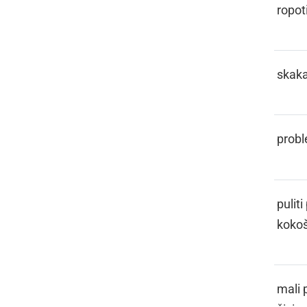
SKLOŽJAVA
ropot
SKOKATI
skaka
SKONČNOSTI
probl
SKÜBSTI
puliti
koko
SKÜNKAČ
mali 