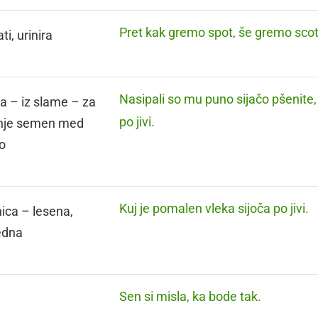
Pret kak gremo spot, še gremo scot
ati, urinira
Nasipali so mu puno sijačo pšenite,
a – iz slame – za
po jivi.
nje semen med
jo
Kuj je pomalen vleka sijoča po jivi.
nica – lesena,
edna
Sen si misla, ka bode tak.