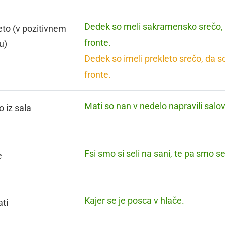
Dedek so meli sakramensko srečo, ka
eto (v pozitivnem
fronte.
u)
Dedek so imeli prekleto srečo, da so 
fronte.
Mati so nan v nedelo napravili salov
o iz sala
Fsi smo si seli na sani, te pa smo se
e
Kajer se je posca v hlače.
ati