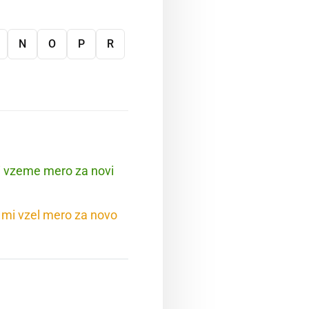
N
O
P
R
mi vzeme mero za novi
i mi vzel mero za novo