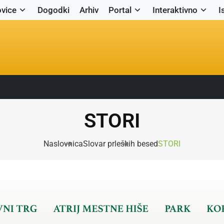
vice
Dogodki
Arhiv
Portal
Interaktivno
I
STORI
Naslovnica
Slovar prleških besed
STORI