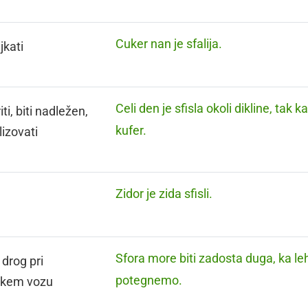
Cuker nan je sfalija.
kati
Celi den je sfisla okoli dikline, tak 
iti, biti nadležen,
kufer.
lizovati
Zidor je zida sfisli.
a
Sfora more biti zadosta duga, ka l
 drog pri
potegnemo.
kem vozu