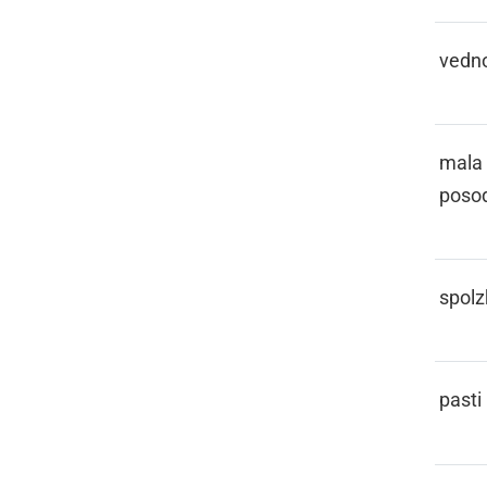
SIGDOR
vedn
SKLEČKA
mala
poso
SKLISKO
spolz
SKLOPOTATI
pasti