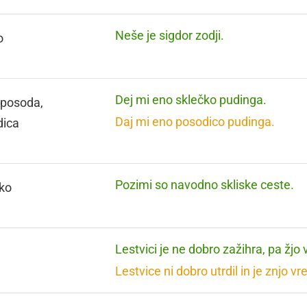
Neše je sigdor zodji.
o
Dej mi eno sklečko pudinga.
 posoda,
Daj mi eno posodico pudinga.
dica
Pozimi so navodno skliske ceste.
ko
Lestvici je ne dobro zažihra, pa žjo
Lestvice ni dobro utrdil in je znjo v