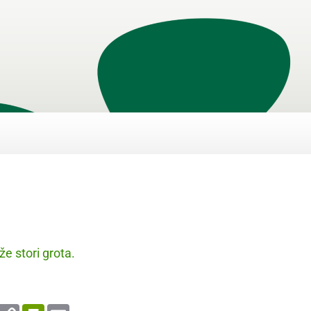
že stori grota.
enger
WhatsApp
Copy
PrintFriendly
Email