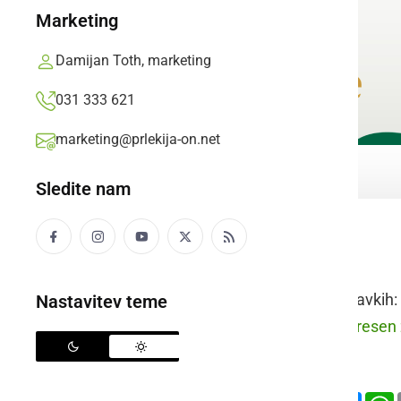
Marketing
Damijan Toth, marketing
031 333 621
marketing@prlekija-on.net
Sledite nam
star
Raba besede v stavkih:
Nastavitev teme
prleško:
Zej pa si resen 
slovensko:
Deli
Facebook
X
Mess