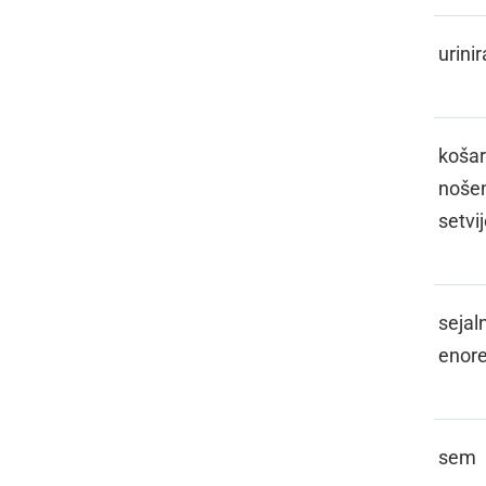
SCATI, ŠČI
urinir
SEJAČA
košar
noše
setvi
SEJOČ
sejal
enor
SEN
sem