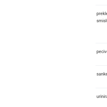
SAKRAMENSKO
prekl
smisl
SALOVJOK
peciv
SANI
sank
SCATI
urinir