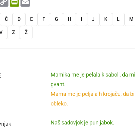
Link
Č
D
E
F
G
H
I
J
K
L
M
V
Z
Ž
Mamika me je pelala k saboli, da 
č
gvant.
Mama me je peljala h krojaču, da b
obleko.
Naš sadovjok je pun jabok.
vnjak