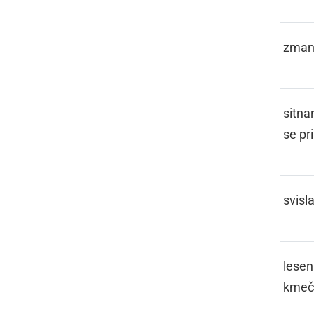
SFALITI
zmanj
SFISLATI
sitnar
se pri
SFISLI
svisl
SFORA
lesen
kmeč