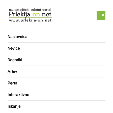
Prijava
SOBOTA, 8. AVGUST 2026
Naslovnica
ŠTERC
Novice
Dogodki
Arhiv
Portal
Interaktivno
Iskanje
hudobec