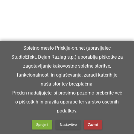
Vzeja je šopico pod pazdiho in ša na streho.
ŠOŠTAR
Spletno mesto Prlekija-on.net (upravljalec
čevljar
StudioEfekt, Dejan Razlag s.p.) uporablja piškotke za
zagotavljanje kakovostne spletne storitve,
Šoštar je stori poklic, ki ga skoro več nega.
funkcionalnosti in oglaševanja, zaradi katerih je
naša storitev brezplačna.
ŠPAHTL
Preden nadaljujete, si prosimo pozorno preberite
več
o piškotkih
in
pravila uporabe ter varstvo osebnih
podatkov
.
pleskarska lopatica
Sprejmi
Nastavitve
Zavrni
Za kitaje bon nüca novi špahtl.