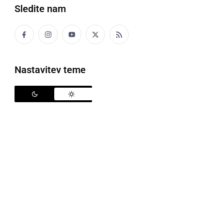
Sledite nam
šel
Z žmetnin srcoj je ša prta dumi.
Nastavitev teme
ŠALICA
skodelica
Na fse zarane so si babica privoščili šalico vina,
fcoj pa friško žemlo.
ŠALTHEBL