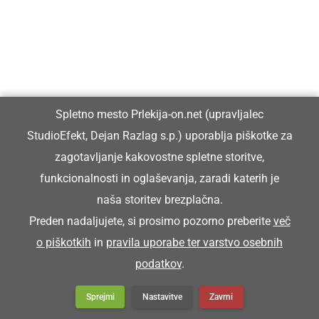
Vzeja je šopico pod pazdiho in ša na streho.
ŠOŠTAR
Spletno mesto Prlekija-on.net (upravljalec
čevljar
StudioEfekt, Dejan Razlag s.p.) uporablja piškotke za
zagotavljanje kakovostne spletne storitve,
Šoštar je stori poklic, ki ga skoro več nega.
funkcionalnosti in oglaševanja, zaradi katerih je
naša storitev brezplačna.
ŠPAHTL
Preden nadaljujete, si prosimo pozorno preberite
več
o piškotkih
in
pravila uporabe ter varstvo osebnih
podatkov
.
pleskarska lopatica
Sprejmi
Nastavitve
Zavrni
Za kitaje bon nüca novi špahtl.