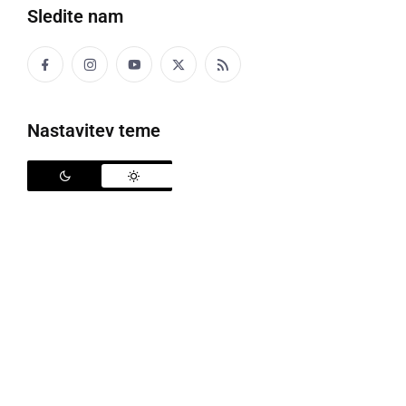
Sledite nam
šel
Z žmetnin srcoj je ša prta dumi.
Nastavitev teme
ŠALICA
skodelica
Na fse zarane so si babica privoščili šalico vina,
fcoj pa friško žemlo.
ŠALTHEBL