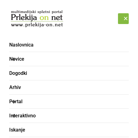
Prijava
SOBOTA, 8. AVGUST 2026
Naslovnica
ŠTINGLC
Novice
Dogodki
Arhiv
Portal
Interaktivno
Iskanje
pecelj