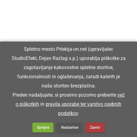
Vzeja je šopico pod pazdiho in ša na streho.
ŠOŠTAR
Spletno mesto Prlekija-on.net (upravljalec
čevljar
StudioEfekt, Dejan Razlag s.p.) uporablja piškotke za
zagotavljanje kakovostne spletne storitve,
Šoštar je stori poklic, ki ga skoro več nega.
funkcionalnosti in oglaševanja, zaradi katerih je
naša storitev brezplačna.
ŠPAHTL
Preden nadaljujete, si prosimo pozorno preberite
več
o piškotkih
in
pravila uporabe ter varstvo osebnih
podatkov
.
pleskarska lopatica
Sprejmi
Nastavitve
Zavrni
Za kitaje bon nüca novi špahtl.