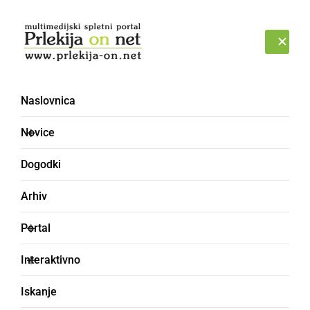
Prijava
PETEK, 7. AVGUST 2026
Naslovnica
ŠTOHATI
Novice
Dogodki
Arhiv
Portal
Interaktivno
Iskanje
drezati