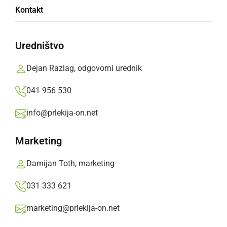
Kontakt
Raba besede v stavkih:
prleško:
S palcoj je štoha v osijak.
slovensko:
Uredništvo
Dejan Razlag, odgovorni urednik
Deli
Facebook
X
Messenger
WhatsApp
Copy
PrintFriendly
Email
Link
041 956 530
Vse
A
B
C
Č
D
E
F
G
info@prlekija-on.net
H
I
J
K
L
M
N
O
P
R
Marketing
S
Š
T
U
V
Z
Ž
Damijan Toth, marketing
031 333 621
Več besed na črko Š
marketing@prlekija-on.net
ŠA, ŠO