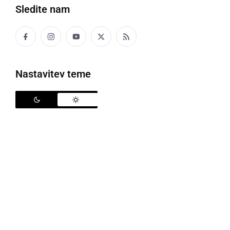
Sledite nam
šel
Z žmetnin srcoj je ša prta dumi.
Nastavitev teme
ŠALICA
skodelica
Na fse zarane so si babica privoščili šalico vina,
fcoj pa friško žemlo.
ŠALTHEBL