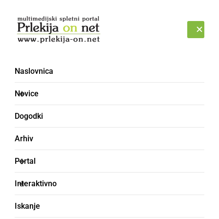
Prijava
PONEDELJEK, 10. AVGUST 2026
Naslovnica
ŠMIRGLPAPIR
Novice
Dogodki
Arhiv
Portal
Interaktivno
Iskanje
smirkov papir