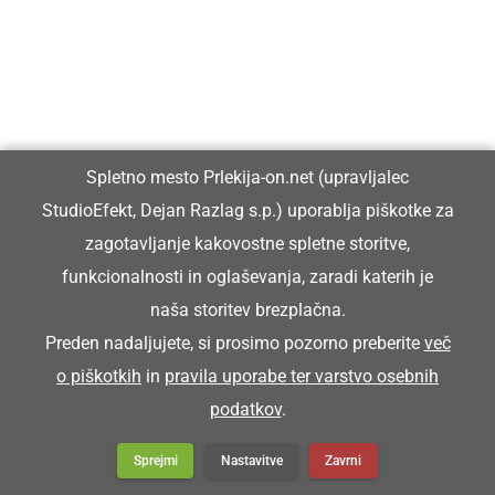
Šoštar je stori poklic, ki ga skoro več nega.
ŠPAHTL
Spletno mesto Prlekija-on.net (upravljalec
pleskarska lopatica
StudioEfekt, Dejan Razlag s.p.) uporablja piškotke za
zagotavljanje kakovostne spletne storitve,
Za kitaje bon nüca novi špahtl.
funkcionalnosti in oglaševanja, zaradi katerih je
naša storitev brezplačna.
ŠPANAR
Preden nadaljujete, si prosimo pozorno preberite
več
o piškotkih
in
pravila uporabe ter varstvo osebnih
podatkov
.
priprava za zategovanje
Sprejmi
Nastavitve
Zavrni
S španaron smo našpanali premze.