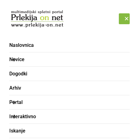
Prijava
ČETRTEK, 6. AVGUST 2026
Naslovnica
ŠMARNICA
Novice
Dogodki
Arhiv
Portal
Interaktivno
Iskanje
vino samorodnica