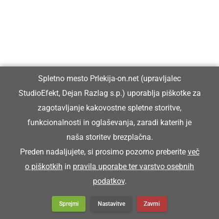
Šoštar je stori poklic, ki ga skoro več nega.
ŠPAHTL
Spletno mesto Prlekija-on.net (upravljalec
pleskarska lopatica
StudioEfekt, Dejan Razlag s.p.) uporablja piškotke za
zagotavljanje kakovostne spletne storitve,
Za kitaje bon nüca novi špahtl.
funkcionalnosti in oglaševanja, zaradi katerih je
naša storitev brezplačna.
ŠPANAR
Preden nadaljujete, si prosimo pozorno preberite
več
o piškotkih
in
pravila uporabe ter varstvo osebnih
podatkov
.
priprava za zategovanje
Sprejmi
Nastavitve
Zavrni
S španaron smo našpanali premze.