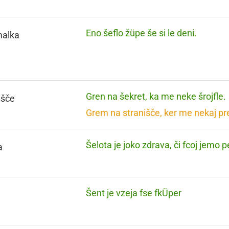
Eno šeflo žüpe še si le deni.
malka
Gren na šekret, ka me neke šrojfle.
išče
Grem na stranišče, ker me nekaj p
Šelota je joko zdrava, či fcoj jemo 
a
Šent je vzeja fse fkÜper