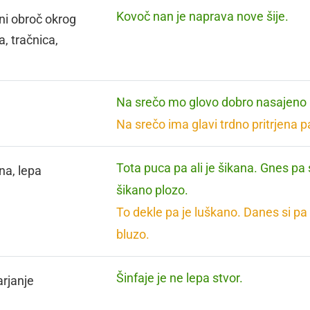
Kovoč nan je naprava nove šije.
ni obroč okrog
a, tračnica,
Na srečo mo glovo dobro nasajeno n
Na srečo ima glavi trdno pritrjena p
Tota puca pa ali je šikana. Gnes pa si
na, lepa
šikano plozo.
To dekle pa je luškano. Danes si pa l
bluzo.
Šinfaje je ne lepa stvor.
rjanje