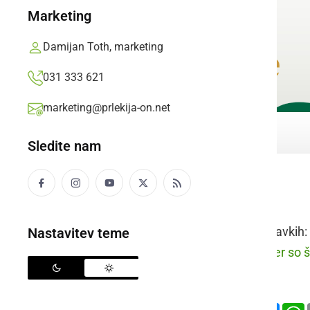
Marketing
Damijan Toth, marketing
031 333 621
marketing@prlekija-on.net
Sledite nam
razmišljati
Raba besede v stavkih:
Nastavitev teme
prleško:
Celo večer so šti
slovensko:
Deli
Facebook
X
Mess