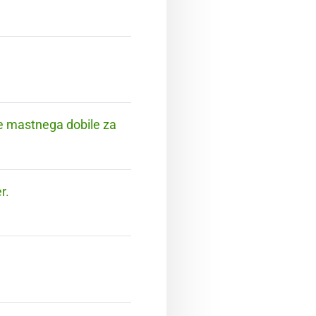
ke mastnega dobile za
r.
.