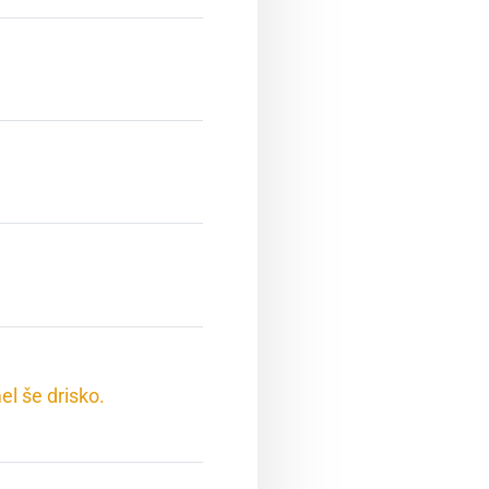
.
mel še drisko.