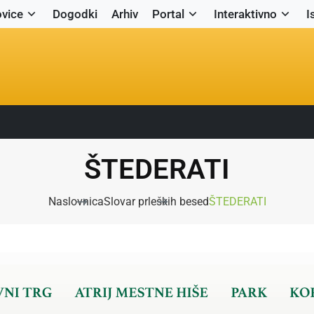
vice
Dogodki
Arhiv
Portal
Interaktivno
I
ŠTEDERATI
Naslovnica
Slovar prleških besed
ŠTEDERATI