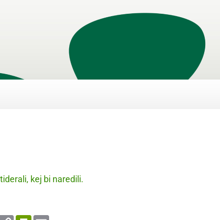
derali, kej bi naredili.
enger
WhatsApp
Copy
PrintFriendly
Email