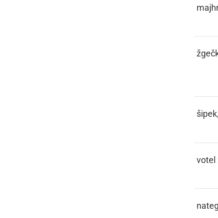
ŠČIGEC
majh
ŠČIGETATI,
žgečk
ČIGATI
ŠČIPEK
šipek
ŠČRBAJA
votel
ŠEF
nateg