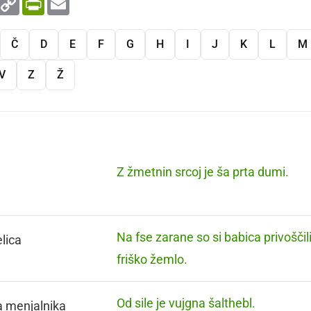
Link
Č
D
E
F
G
H
I
J
K
L
M
V
Z
Ž
Z žmetnin srcoj je ša prta dumi.
Na fse zarane so si babica privoščili
lica
friško žemlo.
Od sile je vujgna šalthebl.
a menjalnika