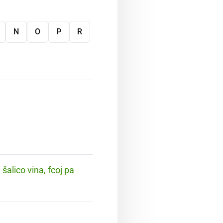
N
O
P
R
 šalico vina, fcoj pa