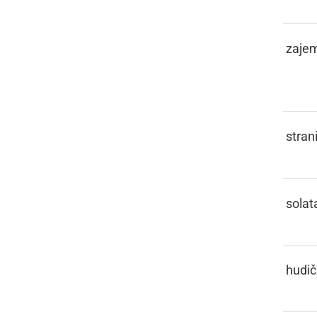
ŠEFLA,
zaje
ŠLEFARCA
ŠEKRET
stran
ŠELOTA
solat
ŠENT
hudič