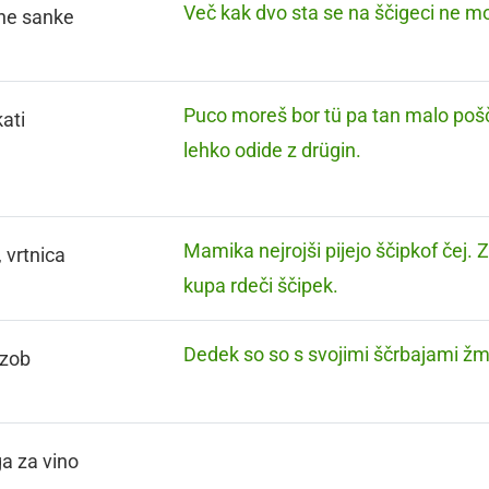
Več kak dvo sta se na ščigeci ne mo
ne sanke
Puco moreš bor tü pa tan malo pošči
ati
lehko odide z drügin.
Mamika nejrojši pijejo ščipkof čej. 
, vrtnica
kupa rdeči ščipek.
Dedek so so s svojimi ščrbajami žm
 zob
a za vino