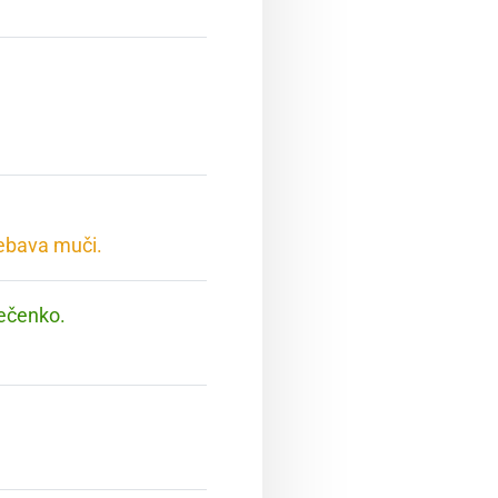
rebava muči.
pečenko.