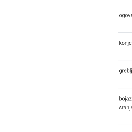
ŠINFATI
ogova
ŠINTAR
konje
ŠIRHAKL
grebl
ŠIŠA
bojaz
sranj