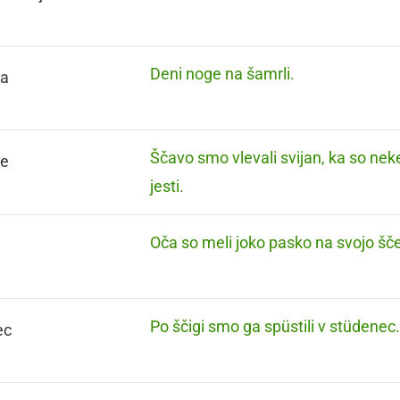
Deni noge na šamrli.
ka
Ščavo smo vlevali svijan, ka so ne
je
jesti.
Oča so meli joko pasko na svojo šče
Po ščigi smo ga spüstili v stüdenec
ec