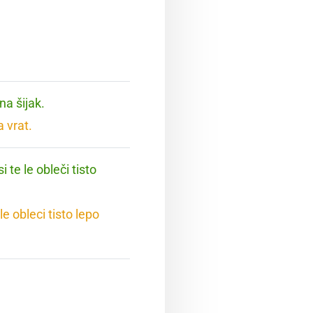
a šijak.
a vrat.
 te le obleči tisto
e obleci tisto lepo