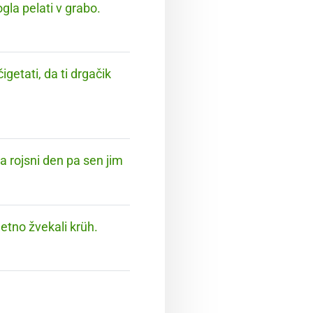
gla pelati v grabo.
getati, da ti drgačik
Za rojsni den pa sen jim
etno žvekali krüh.