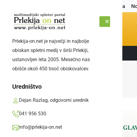
Naslovnica
No
Prlekija-on.net je največji in najbolje
obiskan spletni medij v širši Prlekiji,
Sledite nam:
SOBOTA, 8. AVGUST 2026
ustanovljen leta 2005. Mesečno nas
obišče okoli 450 tisoč obiskovalcev.
Uredništvo
Dejan Razlag, odgovorni urednik
041 956 530
info@prlekija-on.net