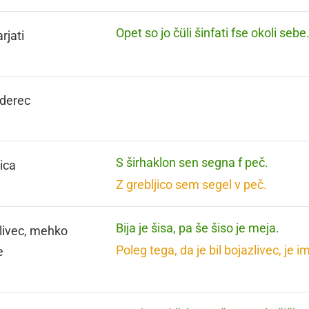
Opet so jo čüli šinfati fse okoli sebe
rjati
derec
S širhaklon sen segna f peč.
jica
Z grebljico sem segel v peč.
Bija je šisa, pa še šiso je meja.
livec, mehko
Poleg tega, da je bil bojazlivec, je i
e