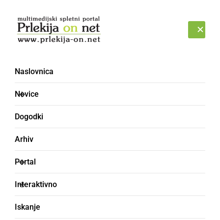
Prijava
ČETRTEK, 6. AVGUST 2026
Naslovnica
ŠVASAPARAT
Novice
Dogodki
Arhiv
Portal
Interaktivno
Iskanje
varilni aparat