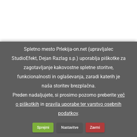
Vzeja je šopico pod pazdiho in ša na streho.
ŠOŠTAR
Spletno mesto Prlekija-on.net (upravljalec
StudioEfekt, Dejan Razlag s.p.) uporablja piškotke za
čevljar
zagotavljanje kakovostne spletne storitve,
funkcionalnosti in oglaševanja, zaradi katerih je
Šoštar je stori poklic, ki ga skoro več nega.
naša storitev brezplačna.
Preden nadaljujete, si prosimo pozorno preberite
več
ŠPAHTL
o piškotkih
in
pravila uporabe ter varstvo osebnih
podatkov
.
pleskarska lopatica
Sprejmi
Nastavitve
Zavrni