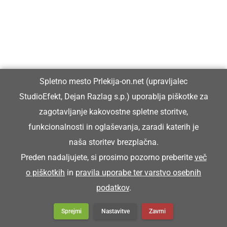
Vzeja je šopico pod pazdiho in ša na streho.
ŠOŠTAR
Spletno mesto Prlekija-on.net (upravljalec
čevljar
StudioEfekt, Dejan Razlag s.p.) uporablja piškotke za
zagotavljanje kakovostne spletne storitve,
Šoštar je stori poklic, ki ga skoro več nega.
funkcionalnosti in oglaševanja, zaradi katerih je
naša storitev brezplačna.
ŠPAHTL
Preden nadaljujete, si prosimo pozorno preberite
več
o piškotkih
in
pravila uporabe ter varstvo osebnih
podatkov
.
pleskarska lopatica
Sprejmi
Nastavitve
Zavrni
Za kitaje bon nüca novi špahtl.