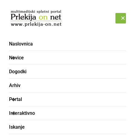
Prijava
ČETRTEK, 6. AVGUST 2026
Naslovnica
ŠTRIGEL
Novice
Dogodki
Arhiv
Portal
Interaktivno
Iskanje
orodje za česanje živine