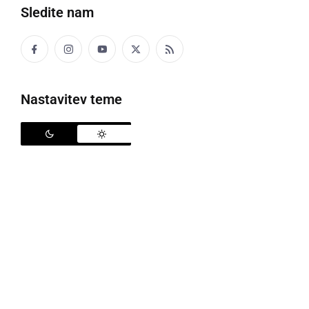
Sledite nam
šel
Z žmetnin srcoj je ša prta dumi.
Nastavitev teme
ŠALICA
skodelica
Na fse zarane so si babica privoščili šalico vina,
fcoj pa friško žemlo.
ŠALTHEBL